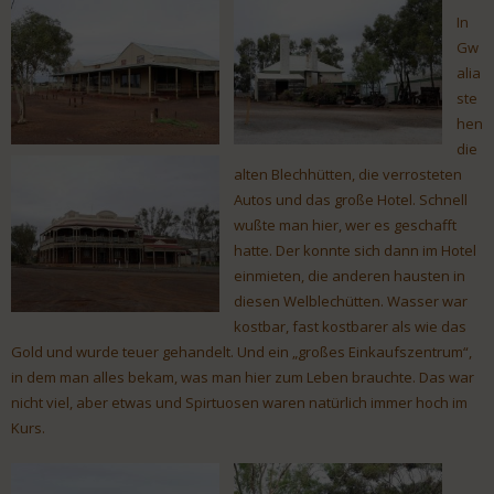
In
Gw
alia
ste
hen
die
alten Blechhütten, die verrosteten
Autos und das große Hotel. Schnell
wußte man hier, wer es geschafft
hatte. Der konnte sich dann im Hotel
einmieten, die anderen hausten in
diesen Welblechütten. Wasser war
kostbar, fast kostbarer als wie das
Gold und wurde teuer gehandelt. Und ein „großes Einkaufszentrum“,
in dem man alles bekam, was man hier zum Leben brauchte. Das war
nicht viel, aber etwas und Spirtuosen waren natürlich immer hoch im
Kurs.