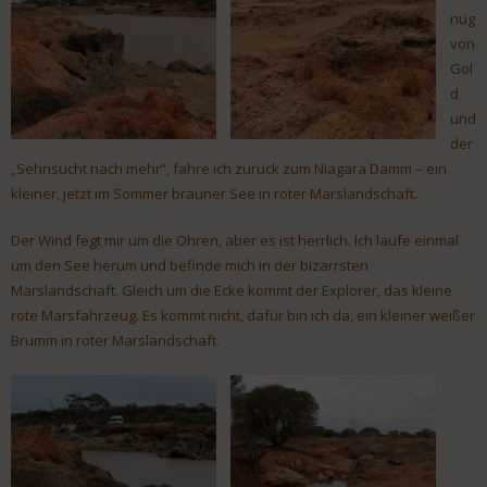
nug
von
Gol
d
und
der
„Sehnsucht nach mehr“, fahre ich zurück zum Niagara Damm – ein
kleiner, jetzt im Sommer brauner See in roter Marslandschaft.
Der Wind fegt mir um die Ohren, aber es ist herrlich. Ich laufe einmal
um den See herum und befinde mich in der bizarrsten
Marslandschaft. Gleich um die Ecke kommt der Explorer, das kleine
rote Marsfahrzeug. Es kommt nicht, dafür bin ich da, ein kleiner weißer
Brumm in roter Marslandschaft.