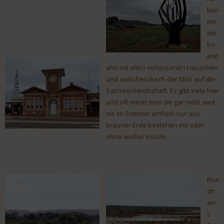
ben
mir
die
Eis
enb
ahn mit alten verlassenen Häuschen
und zwischendurch der Blick auf die
Salzseenlandschaft. Es gibt viele hier
und oft merkt man sie gar nicht, weil
sie im Sommer einfach nur aus
brauner Erde bestehen mit oder
ohne weißer Kruste.
Roa
dtr
ain
s