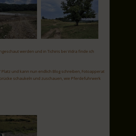
geschaut werden und in Tichiris bei Vidra finde ich
 Platz und kann nun endlich Blog schreiben, Fotoapperat
gebrücke schaukeln und zuschauen, wie Pferdefuhrwerk