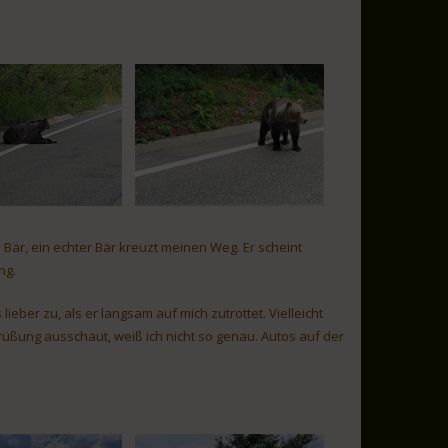
 Bär, ein echter Bär kreuzt meinen Weg. Er scheint
ng.
ieber zu, als er langsam auf mich zutrottet. Vielleicht
üßung ausschaut, weiß ich nicht so genau. Autos auf der