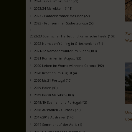
2024 Türkei im Frühjahr (73)
2023/24 Marokko III (111)
2023 - Paddelsommer Masuren (22)
2023 - Frühsommer Südosteuropa (55)
Zwe
2022/23 Spanischer Herbst und Kanarische Inseln (159)
Was
2022 Nomadenfrühling in Griechenland (71)
2021/22 Nomadenwinter im Süden (103)
2021 Rumänien im August (83)
2020 Leben im Womo während Corona (192)
2020 Kroatien im August (4)
2020 bis 21 Portugal (10)
2019 Polen (49)
2019 bis 20 Marokko (103)
2018/19 Spanien und Portugal (42)
2018 Australien - Outback (70)
Und
2017/2018 Australien (145)
übe
2017 Sommer auf der Adria (1)
2017 Holland und Mc Pomm (13)