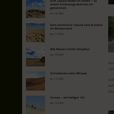
Eine Zaouia wollte ich finden – zu
einem Schützengraben bin ich
gekommen
Jan. 18, 2026
Eine namenlose Zaouia weit draußen
im Wüstensand
Jan. 17, 2026
Alte Mauern hinter Boujdour
Jan. 16, 2026
Als
zut
Sicheldünen nahe Aftisaat
Jan. 15, 2026
Sol
wol
Geg
Zaouia – ein heiliger Ort
Jan. 14, 2026