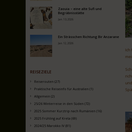
Zaouia – eine alte Sufi und
Begräbnisstätte
Jan. 13, 2026
Ein Strässchen Richtung Bir Anzarane
Jan. 12, 2026
Ich
mei
Sch
REISEZIELE
ric
Reiserouten (27)
und
Praktische Reiseinfo für Australien (1)
Spä
Allgemein (2)
25/26 Winterreise in den Süden (72)
2025 Sommer Kurztrip nach Rumänien (16)
2025 Frühling auf Kreta (69)
2024/25 Marokko IV (81)