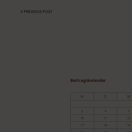
PREVIOUS POST
Beitragskalender
M
D
M
3
4
5
10
11
12
17
18
19