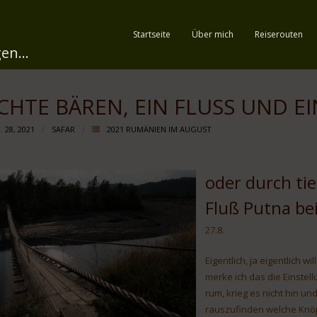
Startseite
Über mich
Reiserouten
en...
CHTE BÄREN, EIN FLUSS UND E
 28, 2021
SAFAR
2021 RUMÄNIEN IM AUGUST
oder durch ti
Fluß Putna bei
27.8.
Eigentlich, ja eigentlich 
merke ich das die Einstel
rum, krieg es nicht hin 
rauszufinden welche Knöp