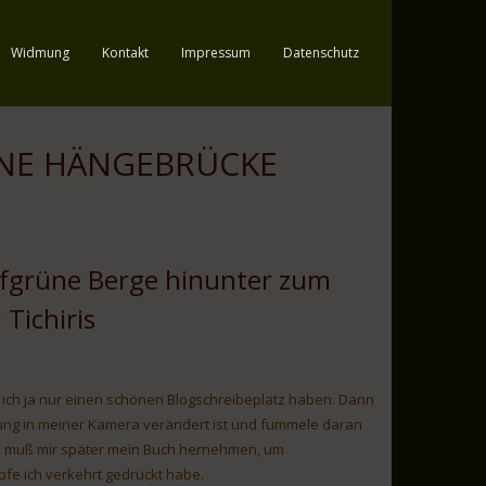
Widmung
Kontakt
Impressum
Datenschutz
INE HÄNGEBRÜCKE
efgrüne Berge hinunter zum
 Tichiris
will ich ja nur einen schönen Blogschreibeplatz haben. Dann
lung in meiner Kamera verändert ist und fummele daran
und muß mir später mein Buch hernehmen, um
fe ich verkehrt gedrückt habe.