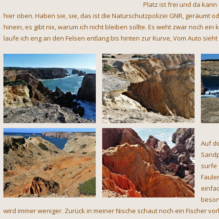
Platz ist frei und da kann
hier oben. Haben sie, sie, das ist die Naturschutzpolizei GNR, geräumt od
hinein, es gibt nix, warum ich nicht bleiben sollte. Es weht zwar noch ei
laufe ich eng an den Felsen entlang bis hinten zur Kurve, Vom Auto sieh
Auf d
Sandp
surfe
Faulen
einfa
beson
wird immer weniger. Zurück in meiner Nische schaut noch ein Fischer vor