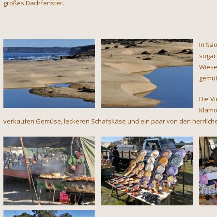
großes Dachfenster.
In Sao
sogar
Wiese.
gemütl
Die V
Klamot
verkaufen Gemüse, leckeren Schafskäse und ein paar von den herrlich