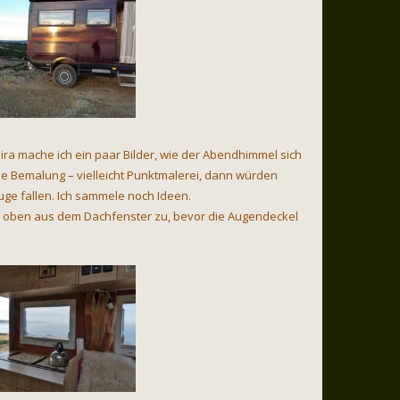
ra mache ich ein paar Bilder, wie der Abendhimmel sich
lle Bemalung – vielleicht Punktmalerei, dann würden
uge fallen. Ich sammele noch Ideen.
n oben aus dem Dachfenster zu, bevor die Augendeckel