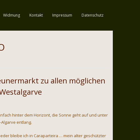
Widmung
Kontakt
Impressum
Datenschutz
O
eunermarkt zu allen möglichen
 Westalgarve
nfach hinter dem Horizont, die Sonne geht auf und unter
t-Algarve entlang.
eder bleibe ich in Caraparteira … mein alter geschützter