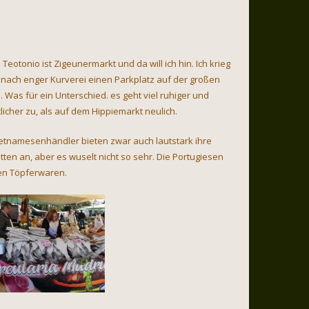
 Teotonio ist Zigeunermarkt und da will ich hin. Ich krieg
 nach enger Kurverei einen Parkplatz auf der großen
 Was für ein Unterschied. es geht viel ruhiger und
icher zu, als auf dem Hippiemarkt neulich.
ietnamesenhändler bieten zwar auch lautstark ihre
ten an, aber es wuselt nicht so sehr. Die Portugiesen
en Töpferwaren.