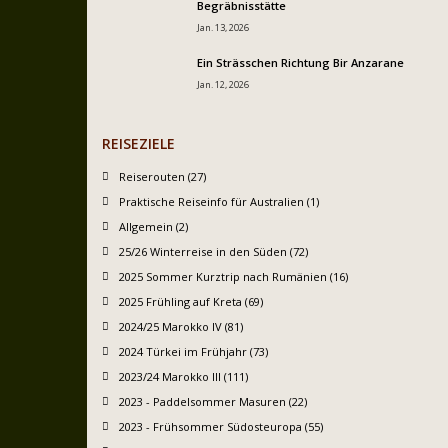
Begräbnisstätte
Jan. 13, 2026
Ein Strässchen Richtung Bir Anzarane
Jan. 12, 2026
REISEZIELE
Reiserouten (27)
Praktische Reiseinfo für Australien (1)
Allgemein (2)
25/26 Winterreise in den Süden (72)
2025 Sommer Kurztrip nach Rumänien (16)
2025 Frühling auf Kreta (69)
2024/25 Marokko IV (81)
2024 Türkei im Frühjahr (73)
2023/24 Marokko III (111)
2023 - Paddelsommer Masuren (22)
2023 - Frühsommer Südosteuropa (55)