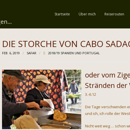
Startseite
Über mich
Reiserouten
en...
DIE STORCHE VON CABO SADA
FEB. 6, 2019
SAFAR
2018/19 SPANIEN UND PORTUGAL
oder vom Zig
Stränden der
3.-6.12
Die Tage verschwinden ei
und ich, ich rolle der Wes
Nicht weit weg … schon wi