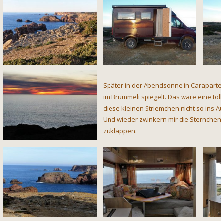
Später in der Abendsonne in Carapartei
im Brummeli spiegelt. Das wäre eine to
diese kleinen Striemchen nicht so ins A
Und wieder zwinkern mir die Sternche
zuklappen.