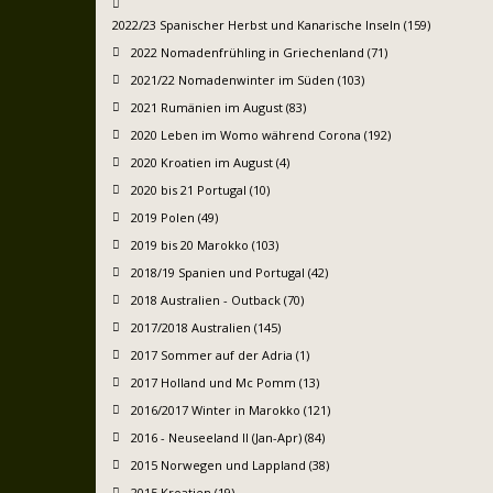
2022/23 Spanischer Herbst und Kanarische Inseln (159)
2022 Nomadenfrühling in Griechenland (71)
2021/22 Nomadenwinter im Süden (103)
2021 Rumänien im August (83)
2020 Leben im Womo während Corona (192)
2020 Kroatien im August (4)
2020 bis 21 Portugal (10)
2019 Polen (49)
2019 bis 20 Marokko (103)
2018/19 Spanien und Portugal (42)
2018 Australien - Outback (70)
2017/2018 Australien (145)
2017 Sommer auf der Adria (1)
2017 Holland und Mc Pomm (13)
2016/2017 Winter in Marokko (121)
2016 - Neuseeland II (Jan-Apr) (84)
2015 Norwegen und Lappland (38)
2015 Kroatien (19)