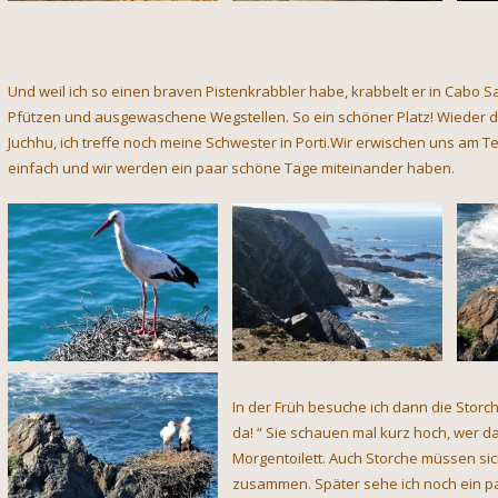
Und weil ich so einen braven Pistenkrabbler habe, krabbelt er in Cabo
Pfützen und ausgewaschene Wegstellen. So ein schöner Platz! Wieder d
Juchhu, ich treffe noch meine Schwester in Porti.Wir erwischen uns am 
einfach und wir werden ein paar schöne Tage miteinander haben.
In der Früh besuche ich dann die Storch
da! “ Sie schauen mal kurz hoch, wer d
Morgentoilett. Auch Storche müssen sic
zusammen. Später sehe ich noch ein p