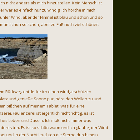
 ich nicht anders als mich hinzustellen. Kein Mensch ist
er war es einfach nur zu windig. Ich horche in mich
n kühler Wind, aber der Himnel ist blau und schön und so
t man schon so schön, aber zu Fuß noch viel schöner.
em Rückweg entdecke ich einen windgeschützen
latz und genieße Sonne pur, höre den Wellen zu und
 ein bißchen auf meinem Tablet. Was für eine
zerei. Faulenzerei ist eigentlich nicht richtig, es ist
ches Leben und Dasein. Ich muß nicht immer was
deres tun. Es ist so schön warm und ich glaube, der Wind
bei und in der Nacht leuchten die Sterne durch mein