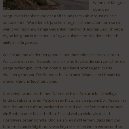
Wenn der Morgen
über den
Bergrücken krabbelt und der Kaffee langsam kalt wird, ist es Zeit
aufzustehen. Wach bin ich ja schon länger, träume aber noch so ein
wenig vor mich hin, hänge Gedanken nach und lass mir Zeit. Ich liebe
es, so langsam in dem neuien Tag anzukommen. Wieder stehe ich
mitten im Nirgendwo.
Weit hinter mir an der Bergkante leben Nomaden mit ihren Herden.
Weit vor mir an der Ostseite ist die kleine Straße, die sich zwischen die
Berge schlängelt. Und von oben lugen leicht schneegezuckerte
Atlasberge hervor. Die Sonne scheint in mein Womo, der Himmel ist
wieder klar und leuchtend blau.
Nach einer wunderschönen Fahrt durch die Schlucht bei Amellago
finde ich abseits einer Piste diesen Platz, weit weg vom Dorf Assoul , in
dem die Kinder rufend, winkend oder auf die Straßer springend sich
ein Bonbon oder Kuli erhoffen. Es sind viel zu viele, als das ich
irgendwas geben könnte. Und sie sollen nicht lernen, dass laut und
fordernd zum Erfolg führt. Vorsichtig rolle ich an ihnen vorbei und so