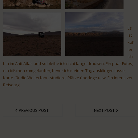
Es
ist
küh
ler,
ich
bin im Anti-Atlas und so bleibe ich nicht lange draußen. Ein paar Fotos,
ein bißchen rumgelaufen, bevor ich meinen Tag ausklingen lasse,
Karte für die Weiterfahrt studiere, Plätze überlege usw. Ein intensiver
Reisetag!
PREVIOUS POST
NEXT POST