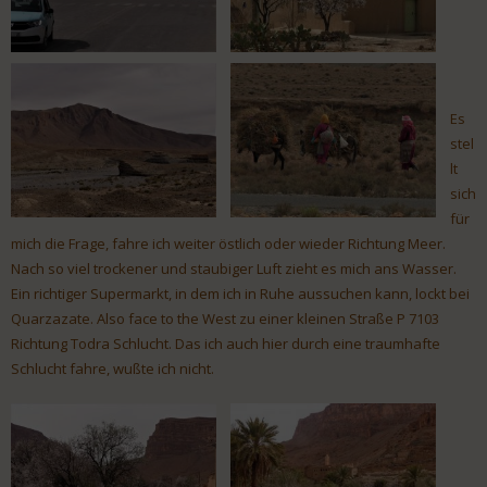
Es
stel
lt
sich
für
mich die Frage, fahre ich weiter östlich oder wieder Richtung Meer.
Nach so viel trockener und staubiger Luft zieht es mich ans Wasser.
Ein richtiger Supermarkt, in dem ich in Ruhe aussuchen kann, lockt bei
Quarzazate. Also face to the West zu einer kleinen Straße P 7103
Richtung Todra Schlucht. Das ich auch hier durch eine traumhafte
Schlucht fahre, wußte ich nicht.