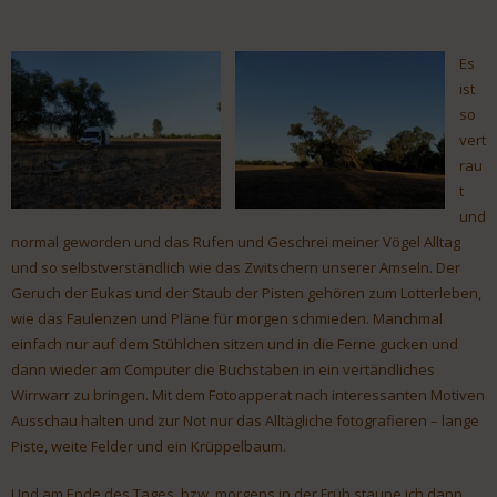
Es
ist
so
vert
rau
t
und
normal geworden und das Rufen und Geschrei meiner Vögel Alltag
und so selbstverständlich wie das Zwitschern unserer Amseln. Der
Geruch der Eukas und der Staub der Pisten gehören zum Lotterleben,
wie das Faulenzen und Pläne für morgen schmieden. Manchmal
einfach nur auf dem Stühlchen sitzen und in die Ferne gucken und
dann wieder am Computer die Buchstaben in ein vertändliches
Wirrwarr zu bringen. Mit dem Fotoapperat nach interessanten Motiven
Ausschau halten und zur Not nur das Alltägliche fotografieren – lange
Piste, weite Felder und ein Krüppelbaum.
Und am Ende des Tages, bzw. morgens in der Früh staune ich dann