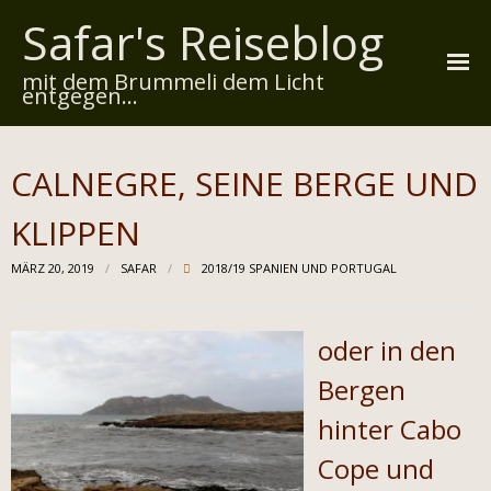
Safar's Reiseblog
mit dem Brummeli dem Licht
entgegen...
Startseite
CALNEGRE, SEINE BERGE UND
Über mich
KLIPPEN
Reiserouten
MÄRZ 20, 2019
SAFAR
2018/19 SPANIEN UND PORTUGAL
Widmung
Kontakt
oder in den
Impressum
Bergen
hinter Cabo
Datenschutz
Cope und