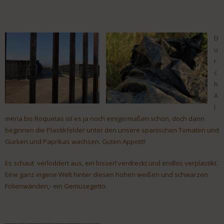
D
u
r
c
h
A
l
meria bis Roquetas ist es ja noch einigermaßen schön, doch dann
beginnen die Plastikfelder unter den unsere spanischen Tomaten und
Gurken und Paprikas wachsen. Guten Appetit!
Es schaut verloddert aus, ein bisserl verdreckt und endlos verplastikt.
Eine ganz eigene Welt hinter diesen hohen weißen und schwarzen
Folienwänden,- ein Gemüsegetto.