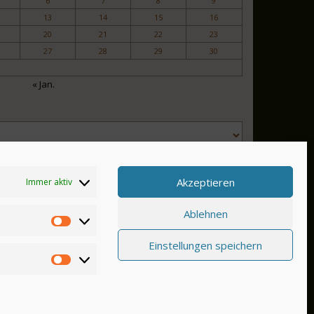
6
7
8
9
13
14
15
16
20
21
22
23
27
28
29
30
« Jan.
Akzeptieren
Immer aktiv
Ablehnen
Einstellungen speichern