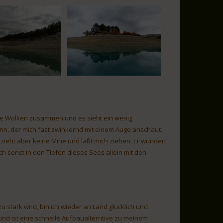
ie Wolken zusammen und es sieht ein wenig
n, der mich fast zwinkernd mit einem Auge anschaut.
zieht aber keine Mine und läßt mich ziehen. Er wundert
ch sonst in den Tiefen dieses Sees allein mit den
 stark wird, bin ich wieder an Land glücklich und
 und ist eine schnelle Aufbaualterntive zu meinem