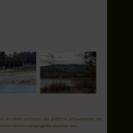
urück ans Meer und bevor das gräßliche Schauerwetter mit
uf einem kleinen Campingplatz zwischen den