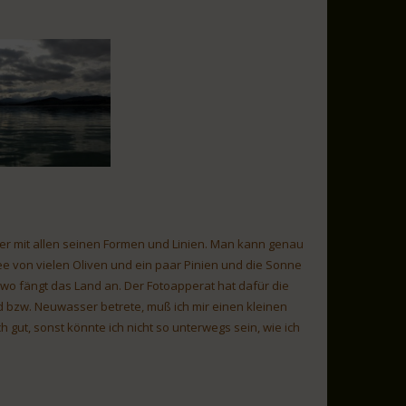
fer mit allen seinen Formen und Linien. Man kann genau
ee von vielen Oliven und ein paar Pinien und die Sonne
wo fängt das Land an. Der Fotoapperat hat dafür die
 bzw. Neuwasser betrete, muß ich mir einen kleinen
 gut, sonst könnte ich nicht so unterwegs sein, wie ich