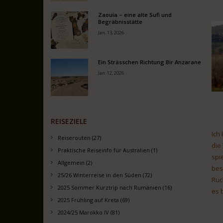
Zaouia – eine alte Sufi und
Begräbnisstätte
Jan. 13, 2026
Ein Strässchen Richtung Bir Anzarane
Jan. 12, 2026
REISEZIELE
Ich
Reiserouten (27)
die
Praktische Reiseinfo für Australien (1)
spi
Allgemein (2)
bes
25/26 Winterreise in den Süden (72)
Ruc
2025 Sommer Kurztrip nach Rumänien (16)
es b
2025 Frühling auf Kreta (69)
2024/25 Marokko IV (81)