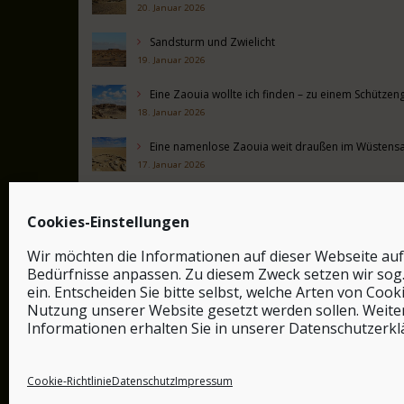
20. Januar 2026
Sandsturm und Zwielicht
19. Januar 2026
Eine Zaouia wollte ich finden – zu einem Schütz
18. Januar 2026
Eine namenlose Zaouia weit draußen im Wüstens
17. Januar 2026
Alte Mauern hinter Boujdour
16. Januar 2026
Cookies-Einstellungen
Sicheldünen nahe Aftisaat
Wir möchten die Informationen auf dieser Webseite auf
15. Januar 2026
Bedürfnisse anpassen. Zu diesem Zweck setzen wir sog
ein. Entscheiden Sie bitte selbst, welche Arten von Cook
Nutzung unserer Website gesetzt werden sollen. Weite
Informationen erhalten Sie in unserer Datenschutzerkl
Cookie-Richtlinie
Datenschutz
Impressum
© by safar-reiseblog.de