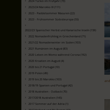
2024 Türkei im Frühjahr (73)
2023/24 Marokko III (111)
2023 - Paddelsommer Masuren (22)
2023 - Frühsommer Südosteuropa (55)
2022/23 Spanischer Herbst und Kanarische Inseln (159)
2022 Nomadenfrühling in Griechenland (71)
2021/22 Nomadenwinter im Süden (103)
2021 Rumänien im August (83)
2020 Leben im Womo während Corona (192)
2020 Kroatien im August (4)
2020 bis 21 Portugal (10)
2019 Polen (49)
2019 bis 20 Marokko (103)
and
2018/19 Spanien und Portugal (42)
2018 Australien - Outback (70)
2017/2018 Australien (145)
2017 Sommer auf der Adria (1)
2017 Holland und Mc Pomm (13)