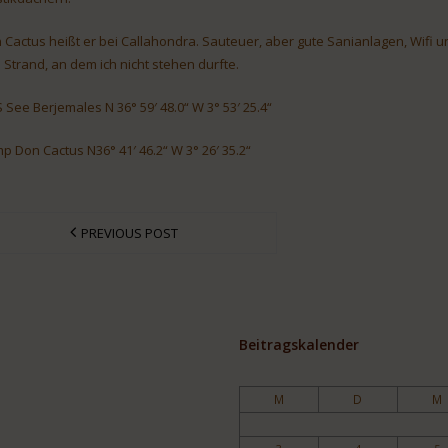
 Cactus heißt er bei Callahondra. Sauteuer, aber gute Sanianlagen, Wifi 
 Strand, an dem ich nicht stehen durfte.
 See Berjemales N 36° 59′ 48.0“ W 3° 53′ 25.4“
p Don Cactus N36° 41′ 46.2“ W 3° 26′ 35.2“
PREVIOUS POST
Beitragskalender
M
D
M