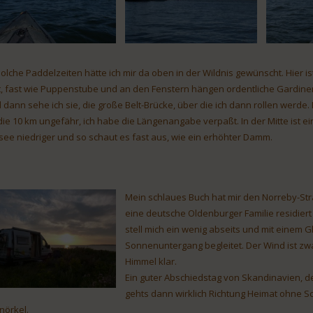
 solche Paddelzeiten hätte ich mir da oben in der Wildnis gewünscht. Hier ist
t, fast wie Puppenstube und an den Fenstern hängen ordentliche Gardi
 dann sehe ich sie, die große Belt-Brücke, über die ich dann rollen werde.
die 10 km ungefähr, ich habe die Längenangabe verpaßt. In der Mitte ist ei
see niedriger und so schaut es fast aus, wie ein erhöhter Damm.
Mein schlaues Buch hat mir den Norreby-St
eine deutsche Oldenburger Familie residiert
stell mich ein wenig abseits und mit einem G
Sonnenuntergang begleitet. Der Wind ist zwa
Himmel klar.
Ein guter Abschiedstag von Skandinavien, 
gehts dann wirklich Richtung Heimat ohne S
nörkel.