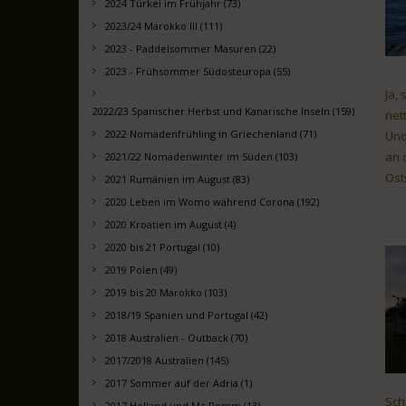
2024 Türkei im Frühjahr (73)
2023/24 Marokko III (111)
2023 - Paddelsommer Masuren (22)
2023 - Frühsommer Südosteuropa (55)
Ja,
2022/23 Spanischer Herbst und Kanarische Inseln (159)
net
2022 Nomadenfrühling in Griechenland (71)
Und
an 
2021/22 Nomadenwinter im Süden (103)
Ost
2021 Rumänien im August (83)
2020 Leben im Womo während Corona (192)
2020 Kroatien im August (4)
2020 bis 21 Portugal (10)
2019 Polen (49)
2019 bis 20 Marokko (103)
2018/19 Spanien und Portugal (42)
2018 Australien - Outback (70)
2017/2018 Australien (145)
2017 Sommer auf der Adria (1)
Sch
2017 Holland und Mc Pomm (13)