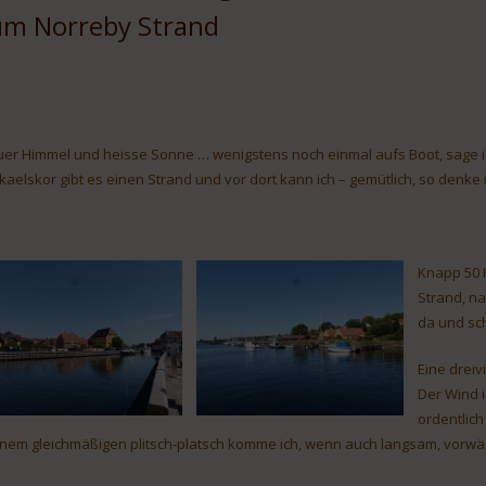
um Norreby Strand
uer Himmel und heisse Sonne … wenigstens noch einmal aufs Boot, sage ich
Skaelskor gibt es einen Strand und vor dort kann ich – gemütlich, so denke 
Knapp 50 K
Strand, n
da und sc
Eine dreiv
Der Wind i
ordentlich
nem gleichmäßigen plitsch-platsch komme ich, wenn auch langsam, vorwär