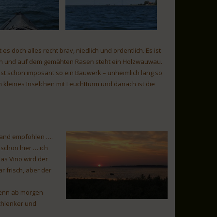
 es doch alles recht brav, niedlich und ordentlich. Es ist
nen und auf dem gemähten Rasen steht ein Holzwauwau.
 Ist schon imposant so ein Bauwerk – unheimlich lang so
n kleines Inselchen mit Leuchtturm und danach ist die
rand empfohlen ….
 schon hier … ich
las Vino wird der
r frisch, aber der
denn ab morgen
chlenker und