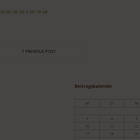
N 55° 36′ 20“ E 10° 14′ 44“
PREVIOUS POST
Beitragskalender
M
D
M
3
4
5
10
11
12
17
18
19