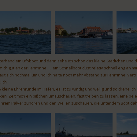
terhand ein Ufoboot und dann sehe ich schon das kleine Städtchen und d
 mich gut an der Fahrrinne …. ein Schnellboot düst relativ schnell eng an 
aut sich nochmal um und ich halte noch mehr Abstand zur Fahrrinne. Vert
lich.
e kleine Ehrenrunde im Hafen, es ist zu windig und wellig und so drehe ich
ken. Zeit mich ein bißchen umzuschauen, fast treiben zu lassen, eine be
 ihrem Palver zuhören und den Wellen zuschauen, die unter dem Boot dah