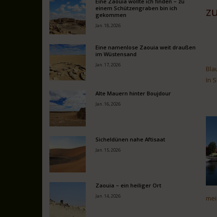
Eine Zaouia wollte ich finden – zu
z
einem Schützengraben bin ich
gekommen
Jan. 18, 2026
Eine namenlose Zaouia weit draußen
im Wüstensand
Jan. 17, 2026
Bla
In 
Alte Mauern hinter Boujdour
Jan. 16, 2026
Sicheldünen nahe Aftisaat
Jan. 15, 2026
Zaouia – ein heiliger Ort
Jan. 14, 2026
mei