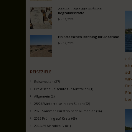
Zaouia – eine alte Sufi und
Begräbnisstätte
Jan. 13, 2026
Ein Strässchen Richtung Bir Anzarane
Jan. 12, 2026
ech
ich
REISEZIELE
sch
wirk
Reiserouten (27)
Ein
Praktische Reiseinfo für Australien (1)
Rüc
Allgemein (2)
bei
25/26 Winterreise in den Süden (72)
2025 Sommer Kurztrip nach Rumänien (16)
2025 Frühling auf Kreta (69)
2024/25 Marokko IV (81)