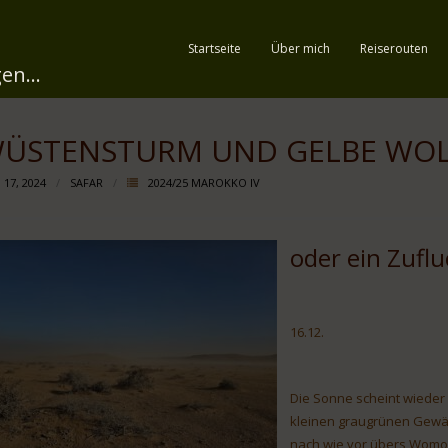
Startseite
Über mich
Reiserouten
en...
ÜSTENSTURM UND GELBE WO
 17, 2024
SAFAR
2024/25 MAROKKO IV
oder ein Zuflu
16.12.
Die Sonne scheint wieder 
kleinen graugrünen Gewä
nach wie vor übers Womod