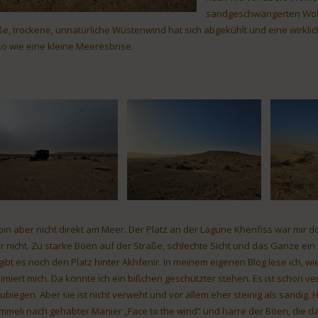
sandgeschwängerten Wolke
ße, trockene, unnatürliche Wüstenwind hat sich abgekühlt und eine wirklic
so wie eine kleine Meeresbrise.
 bin aber nicht direkt am Meer. Der Platz an der Lagune Khenfiss war mir d
r nicht. Zu starke Böen auf der Straße, schlechte Sicht und das Ganze ei
gibt es noch den Platz hinter Akhfenir. In meinem eigenen Blog lese ich, w
imiert mich. Da könnte ich ein bißchen geschützter stehen. Es ist schon 
ubiegen. Aber sie ist nicht verweht und vor allem eher steinig als sandig. 
mmeli nach gehabter Manier „Face to the wind“ und harre der Böen, die da 