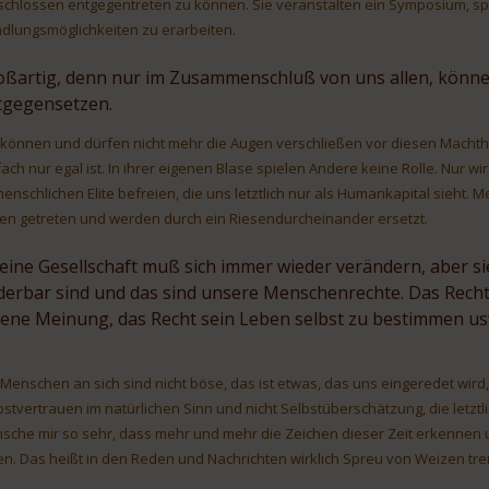
schlossen entgegentreten zu können. Sie veranstalten ein Symposium, sp
dlungsmöglichkeiten zu erarbeiten.
oßartig, denn nur im Zusammenschluß von uns allen, können
tgegensetzen.
 können und dürfen nicht mehr die Augen verschließen vor diesen Mach
fach nur egal ist. In ihrer eigenen Blase spielen Andere keine Rolle. Nur
enschlichen Elite befreien, die uns letztlich nur als Humankapital sieht.
en getreten und werden durch ein Riesendurcheinander ersetzt.
 eine Gesellschaft muß sich immer wieder verändern, aber s
derbar sind und das sind unsere Menschenrechte. Das Recht 
gene Meinung, das Recht sein Leben selbst zu bestimmen us
 Menschen an sich sind nicht böse, das ist etwas, das uns eingeredet wird,
bstvertrauen im natürlichen Sinn und nicht Selbstüberschätzung, die letztli
sche mir so sehr, dass mehr und mehr die Zeichen dieser Zeit erkennen u
len. Das heißt in den Reden und Nachrichten wirklich Spreu von Weizen t