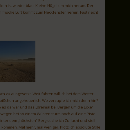
n ist wieder blau. Kleine Hügel um mich herum. Der
h frische Luft kommt zum Heckfenster herein. Fast riecht
och zu ausgesetzt. Weit fahren will ich bei dem Wetter
n bißchen ungeheuerlich. Wo verzupfe ich mich denn hin?
ie es da war und das „dreimal bei Bergen um die Ecke“
verwegen bei so einem Wüstensturm noch auf eine Piste
Hinter dem „höchsten“ Berg suche ich Zuflucht und stell
kommen. Mal mehr, mal weniger. Plötzlich absolute Stille