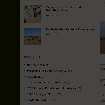
und
Zaouia – eine alte Sufi und
Begräbnisstätte
Jan. 13, 2026
Ein Strässchen Richtung Bir Anzarane
Jan. 12, 2026
REISEZIELE
Das
Reiserouten (27)
mei
Praktische Reiseinfo für Australien (1)
auf
Allgemein (2)
gew
25/26 Winterreise in den Süden (72)
hei
2025 Sommer Kurztrip nach Rumänien (16)
2025 Frühling auf Kreta (69)
Die
2024/25 Marokko IV (81)
Alt