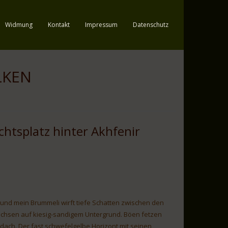
Widmung
Kontakt
Impressum
Datenschutz
LKEN
chtsplatz hinter Akhfenir
und mein Brummeli wirft tiefe Schatten zwischen den
chsen auf kiesig-sandigem Untergrund. Böen fetzen
ach. Der fast schwefelgelbe Horizont mit seinen