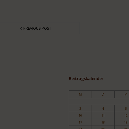
PREVIOUS POST
Beitragskalender
M
D
M
3
4
5
10
11
12
17
18
19