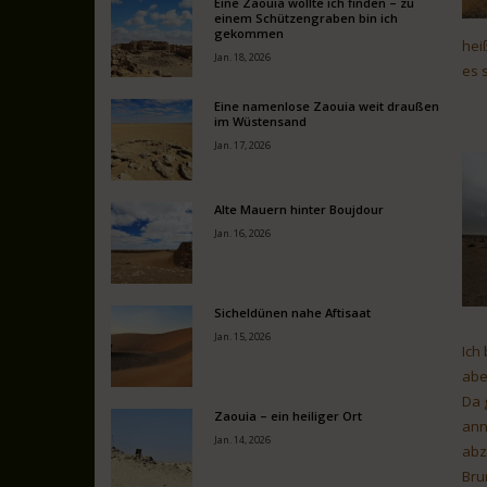
Eine Zaouia wollte ich finden – zu
einem Schützengraben bin ich
gekommen
hei
Jan. 18, 2026
es 
Eine namenlose Zaouia weit draußen
im Wüstensand
Jan. 17, 2026
Alte Mauern hinter Boujdour
Jan. 16, 2026
Sicheldünen nahe Aftisaat
Jan. 15, 2026
Ich
abe
Da 
Zaouia – ein heiliger Ort
ann
Jan. 14, 2026
abz
Bru