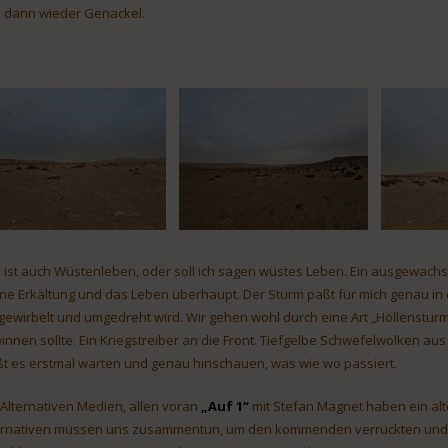
 dann wieder Genackel.
 ist auch Wüstenleben, oder soll ich sagen wüstes Leben. Ein ausgewachs
ne Erkältung und das Leben überhaupt. Der Sturm paßt für mich genau in di
gewirbelt und umgedreht wird. Wir gehen wohl durch eine Art „Höllenstur
innen sollte. Ein Kriegstreiber an die Front. Tiefgelbe Schwefelwolken au
ßt es erstmal warten und genau hinschauen, was wie wo passiert.
 Alternativen Medien, allen voran
„Auf 1“
mit Stefan Magnet haben ein alter
ernativen müssen uns zusammentun, um den kommenden verrückten und vo