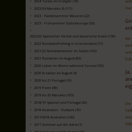
ent
2024 Türkei im Frühjahr (73)
Han
2023/24 Marokko III (111)
2023 - Paddelsommer Masuren (22)
Gr
2023 - Frühsommer Südosteuropa (55)
en
2022/23 Spanischer Herbst und Kanarische Inseln (159)
Wir
2022 Nomadenfrühling in Griechenland (71)
ein
2021/22 Nomadenwinter im Süden (103)
unm
2021 Rumänien im August (83)
Füß
2020 Leben im Womo während Corona (192)
Ja,
2020 Kroatien im August (4)
än
2020 bis 21 Portugal (10)
ei
2019 Polen (49)
2019 bis 20 Marokko (103)
2018/19 Spanien und Portugal (42)
Die
Sel
2018 Australien - Outback (70)
wün
2017/2018 Australien (145)
fäl
2017 Sommer auf der Adria (1)
2017 Holland und Mc Pomm (13)