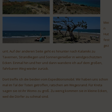
Mei
n
Hut
fest
gez
urrt. Auf der anderen Seite geht es hinunter nach Kalamiki zu
Tavernen, Strandliegen und Sonnengenießer in windgeschützten
Ecken. Einmal hin und her und dann wandere ich auf dem großen,
fahrbaren Weg wieder zurück.
Dort treffe ich die beiden vom Expeditionsmobil. Wir haben uns schon
mal im Tal der Toten getroffen, ratschen am Wegesrand. Für Kreta
sagen sie ist ihr Womo zu groß. Zu wenig kommen sie in kleine Ecken,
weil die Dörfer zu schmal sind.