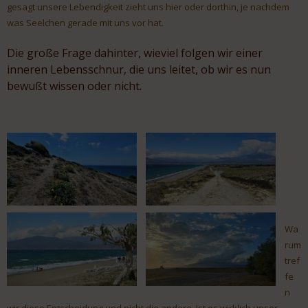
gesagt unsere Lebendigkeit zieht uns hier oder dorthin, je nachdem
was Seelchen gerade mit uns vor hat.
Die große Frage dahinter, wieviel folgen wir einer
inneren Lebensschnur, die uns leitet, ob wir es nun
bewußt wissen oder nicht.
Wa
rum
tref
fe
n
wir diese Entscheidung und nicht die andere. Ist es wirklich unser