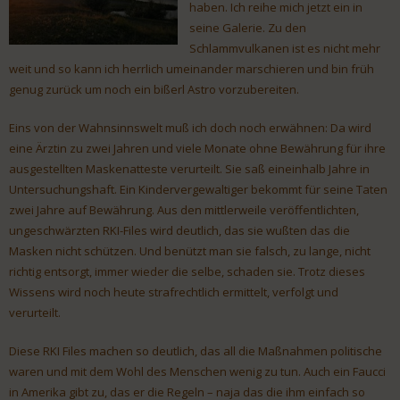
haben. Ich reihe mich jetzt ein in
seine Galerie. Zu den
Schlammvulkanen ist es nicht mehr
weit und so kann ich herrlich umeinander marschieren und bin früh
genug zurück um noch ein bißerl Astro vorzubereiten.
Eins von der Wahnsinnswelt muß ich doch noch erwähnen: Da wird
eine Ärztin zu zwei Jahren und viele Monate ohne Bewährung für ihre
ausgestellten Maskenatteste verurteilt. Sie saß eineinhalb Jahre in
Untersuchungshaft. Ein Kindervergewaltiger bekommt für seine Taten
zwei Jahre auf Bewährung. Aus den mittlerweile veröffentlichten,
ungeschwärzten RKI-Files wird deutlich, das sie wußten das die
Masken nicht schützen. Und benützt man sie falsch, zu lange, nicht
richtig entsorgt, immer wieder die selbe, schaden sie. Trotz dieses
Wissens wird noch heute strafrechtlich ermittelt, verfolgt und
verurteilt.
Diese RKI Files machen so deutlich, das all die Maßnahmen politische
waren und mit dem Wohl des Menschen wenig zu tun. Auch ein Faucci
in Amerika gibt zu, das er die Regeln – naja das die ihm einfach so