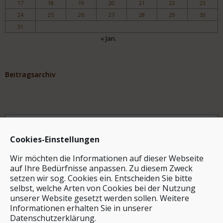
17
18
19
20
21
22
23
24
25
26
27
28
29
30
31
« Jan.
Beitragsarchiv
Archiv
Cookies-Einstellungen
Wir möchten die Informationen auf dieser Webseite
auf Ihre Bedürfnisse anpassen. Zu diesem Zweck
setzen wir sog. Cookies ein. Entscheiden Sie bitte
selbst, welche Arten von Cookies bei der Nutzung
unserer Website gesetzt werden sollen. Weitere
Stichwortsuche
Informationen erhalten Sie in unserer
Datenschutzerklärung.