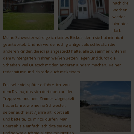
nach drei
Wochen
wieder
hinunter
darf.
Meine Schwester würdige ich keines Blickes, denn sie hat mir nicht
geantwortet. Und ich werde noch grantiger, als schließlich die
anderen Kinder, die ich ja angesteckt hatte, alle zusammen unten in
dem Wintergarten in ihren weißen Betten liegen und durch die
Scheiben viel Quatsch mit den anderen Kindern machen. Keiner
redet mit mir und ich rede auch mit keinem.
Erst sehr viel später erfahre ich von
dem Drama, das sich dort oben an der
Treppe vor meinem Zimmer abgespielt
hat; erfahre, wie meine Schwester,
selber auch erst 7 Jahre alt, dort saß
und bettelte, zu mir zu dürfen. Man
übersah sie einfach, schickte sie weg
und so war auch sie alleine mit ihrer so