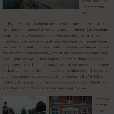
rechts, Richtung
Timmendorfer
Strand ….
Sechs Jahre bin ich alt und für sechs Wochen im Kinderheim, allein,
fast allein, denn meine Schwester ist auch da. Aber ich bin trotzdem
allein … ich habe Windpocken und während die anderen Kinder
draußen spielen und am Strand rumtoben, liege ich in einem kleinen
Dachzimmer im Bett….huhuhu…. Selbst meine Schwester darf nicht zu
mir! Ich schreibe ihr Briefchen, „bitte gib das meiner Schwester“, sage
ich zu Tante Amalija. Sie hieß anders, aber den richtigen habe ich
vergessen. Sie nickt, aber schaut mich nicht an, sondern nur meinen
Rücken, der mit vielen kleinen roten Pusteln übersät ist. „Nicht kratzen
und nicht weinen“, sagt sie, dreht sich um und geht. Die Tür fällt ins
Schloß und ich liege in den weißen Kissen und heule und heule. Erst
spät abends kommt wieder jemand und bringt mir Tee.
Bitterbös
e bin ich
als ich