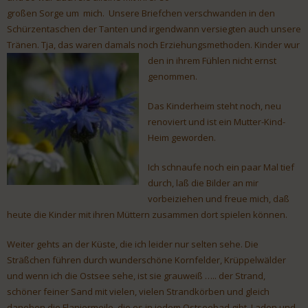
großen Sorge um mich. Unsere Briefchen verschwanden in den
Schürzentaschen der Tanten und irgendwann versiegten auch unsere
Tränen. Tja, das waren damals noch Erziehungsmethoden. Kinder wur
den in ihrem Fühlen nicht ernst
genommen.
Das Kinderheim steht noch, neu
renoviert und ist ein Mutter-Kind-
Heim geworden.
Ich schnaufe noch ein paar Mal tief
durch, laß die Bilder an mir
vorbeiziehen und freue mich, daß
heute die Kinder mit ihren Müttern zusammen dort spielen können.
Weiter gehts an der Küste, die ich leider nur selten sehe. Die
Sträßchen führen durch wunderschöne Kornfelder, Krüppelwälder
und wenn ich die Ostsee sehe, ist sie grauweiß ….. der Strand,
schöner feiner Sand mit vielen, vielen Strandkörben und gleich
daneben die Flaniermeile, die es in jedem Ostseebad gibt. Laden und