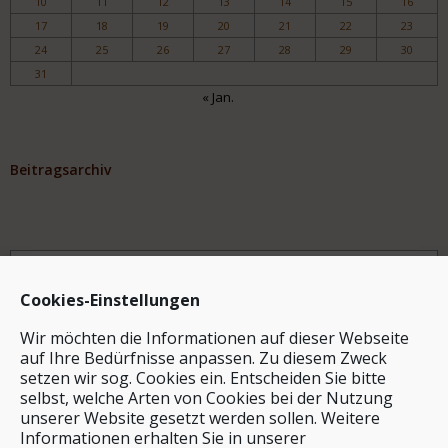
10
11
12
13
14
15
16
17
18
19
20
21
22
23
24
25
26
27
28
29
30
31
« Jan.
Beitragsarchiv
Archiv
Cookies-Einstellungen
Wir möchten die Informationen auf dieser Webseite
auf Ihre Bedürfnisse anpassen. Zu diesem Zweck
setzen wir sog. Cookies ein. Entscheiden Sie bitte
selbst, welche Arten von Cookies bei der Nutzung
unserer Website gesetzt werden sollen. Weitere
Stichwortsuche
Informationen erhalten Sie in unserer