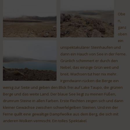
Obe
n,
ganz
oben
ein
unspektakulärer Steinhaufen und
dann ein Hauch von See in der Ferne.
Grünlich schimmert er durch den
Nebel, das einzige Grün weit und
breit. Wachsen tut hier nix mehr.
Irgendwann rücken die Berge ein
wenig zur Seite und geben den Blick frei auf Lake Taupo, die grünen
Berge und das weite Land. Der blaue See liegt zu meinen Füßen,
drumrum Steine in allen Farben. Erste Flechten zeigen sich und dann
kleiner Gewächse zwischen schwefelgelben Steinen. Und inn der
Ferne quillt eine gewaltige Dampfwolke aus dem Berg, die sich mit
anderen Wolken vermischt. Ein tolles Spektakel.