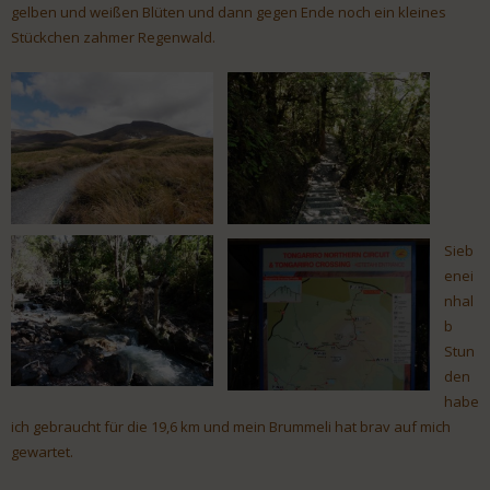
gelben und weißen Blüten und dann gegen Ende noch ein kleines
Stückchen zahmer Regenwald.
Sieb
enei
nhal
b
Stun
den
habe
ich gebraucht für die 19,6 km und mein Brummeli hat brav auf mich
gewartet.