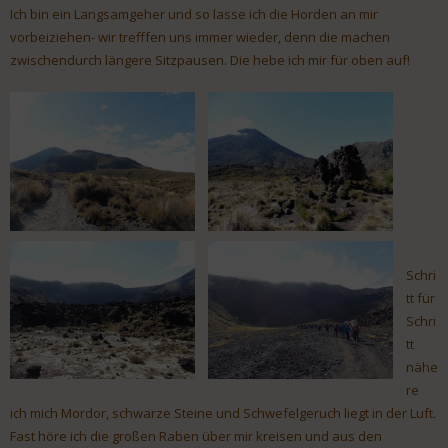
Ich bin ein Langsamgeher und so lasse ich die Horden an mir
vorbeiziehen- wir trefffen uns immer wieder, denn die machen
zwischendurch längere Sitzpausen. Die hebe ich mir für oben auf!
Schri
tt für
Schri
tt
nähe
re
ich mich Mordor, schwarze Steine und Schwefelgeruch liegt in der Luft.
Fast höre ich die großen Raben über mir kreisen und aus den