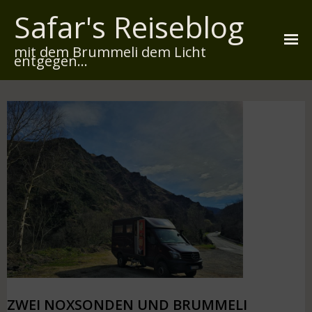
Safar's Reiseblog
mit dem Brummeli dem Licht
entgegen...
Startseite
Über mich
Reiserouten
Widmung
Kontakt
Impressum
Datenschutz
ZWEI NOXSONDEN UND BRUMMELI