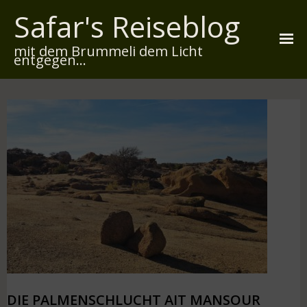
Safar's Reiseblog
mit dem Brummeli dem Licht
entgegen...
Startseite
Über mich
Reiserouten
Widmung
Kontakt
Impressum
Datenschutz
DIE PALMENSCHLUCHT AIT MANSOUR