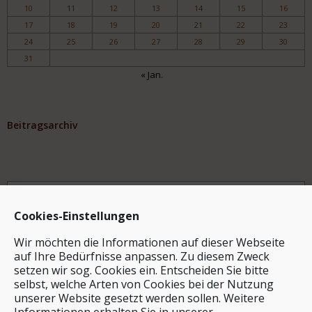
10
11
12
13
14
15
16
17
18
19
20
21
22
23
24
25
26
27
28
29
30
31
« Jan.
Beitragsarchiv
Archiv
Cookies-Einstellungen
Wir möchten die Informationen auf dieser Webseite
auf Ihre Bedürfnisse anpassen. Zu diesem Zweck
setzen wir sog. Cookies ein. Entscheiden Sie bitte
selbst, welche Arten von Cookies bei der Nutzung
unserer Website gesetzt werden sollen. Weitere
Stichwortsuche