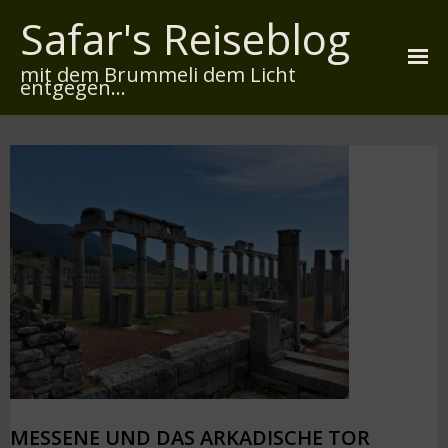
Safar's Reiseblog
mit dem Brummeli dem Licht
entgegen...
Startseite
Über mich
Reiserouten
Widmung
Kontakt
Impressum
Datenschutz
MESSENE UND DAS ARKADISCHE TOR