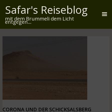
Safar's Reiseblog
mit dem Brummeli dem Licht
entgegen...
Startseite
Über mich
Reiserouten
Widmung
Kontakt
Impressum
Datenschutz
CORONA UND DER SCHICKSALSBERG