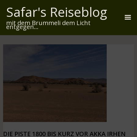
Safar's Reiseblog
mit dem Brummeli dem Licht
entgegen...
Startseite
Über mich
Reiserouten
Widmung
Kontakt
Impressum
Datenschutz
DIE PISTE 1800 BIS KURZ VOR AKKA IRHEN