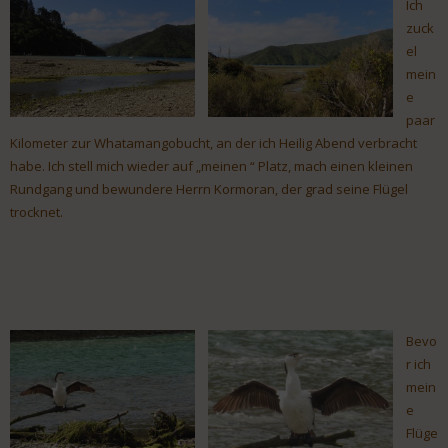
Ich
zuck
el
mein
e
paar
Kilometer zur Whatamangobucht, an der ich Heilig Abend verbracht
habe. Ich stell mich wieder auf „meinen “ Platz, mach einen kleinen
Rundgang und bewundere Herrn Kormoran, der grad seine Flügel
trocknet.
Bevo
r ich
mein
e
Flüge