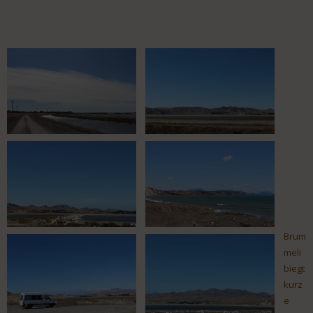
Brum
meli
biegt
kurz
e