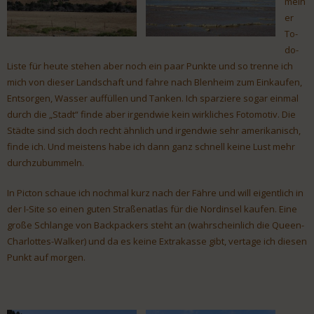
mein
er
To-
do-
Liste für heute stehen aber noch ein paar Punkte und so trenne ich
mich von dieser Landschaft und fahre nach Blenheim zum Einkaufen,
Entsorgen, Wasser auffüllen und Tanken. Ich sparziere sogar einmal
durch die „Stadt“ finde aber irgendwie kein wirkliches Fotomotiv. Die
Städte sind sich doch recht ähnlich und irgendwie sehr amerikanisch,
finde ich. Und meistens habe ich dann ganz schnell keine Lust mehr
durchzubummeln.
In Picton schaue ich nochmal kurz nach der Fähre und will eigentlich in
der I-Site so einen guten Straßenatlas für die Nordinsel kaufen. Eine
große Schlange von Backpackers steht an (wahrscheinlich die Queen-
Charlottes-Walker) und da es keine Extrakasse gibt, vertage ich diesen
Punkt auf morgen.