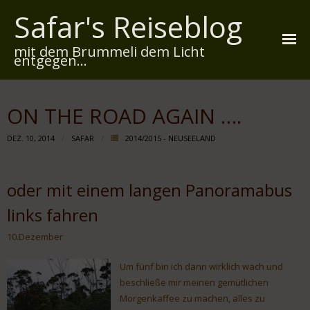
Safar's Reiseblog
mit dem Brummeli dem Licht
entgegen...
Startseite
ON THE ROAD AGAIN ….
Über mich
DEZ. 10, 2014
SAFAR
2014/2015 - NEUSEELAND
Reiserouten
Widmung
oder mit einem langen Panoramabus
links fahren
Kontakt
10.Dezember
Impressum
Um fünf bin ich dann wirklich wach und
Datenschutz
beschließe mir meinen gemütlichen
Morgenkaffee zu machen, alles zu