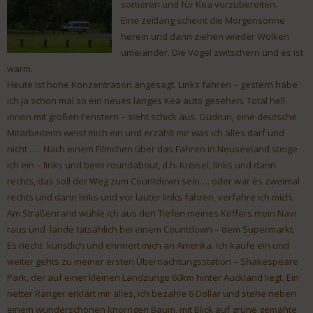
sortieren und für Kea vorzubereiten.
Eine zeitlang scheint die Morgensonne
herein und dann ziehen wieder Wolken
umeiander. Die Vögel zwitschern und es ist
warm.
Heute ist hohe Konzentration angesagt. Links fahren – gestern habe
ich ja schon mal so ein neues langes Kea auto gesehen. Total hell
innen mit großen Fenstern – sieht schick aus. Gudrun, eine deutsche
Mitarbeiterin weist mich ein und erzählt mir was ich alles darf und
nicht …. Nach einem Filmchen über das Fahren in Neuseeland steige
ich ein – links und beim roundabout, d.h. Kreisel, links und dann
rechts, das soll der Weg zum Countdown sein…. oder war es zweimal
rechts und dann links und vor lauter links fahren, verfahre ich mich.
Am Straßenrand wühle ich aus den Tiefen meines Koffers mein Navi
raus und lande tatsählich bei einem Countdown – dem Supermarkt.
Es riecht künstlich und erinnert mich an Amerika. Ich kaufe ein und
weiter gehts zu meiner ersten Übernachtungsstation – Shakespeare
Park, der auf einer kleinen Landzunge 60km hinter Auckland liegt. Ein
netter Ranger erklärt mir alles, ich bezahle 6 Dollar und stehe neben
einem wunderschönen knorrigen Baum, mit Blick auf grüne gemähte