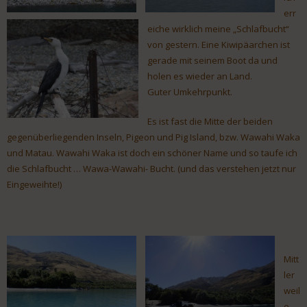
err
eiche wirklich meine „Schlafbucht“
von gestern. Eine Kiwipäarchen ist
gerade mit seinem Boot da und
holen es wieder an Land.
Guter Umkehrpunkt.
Es ist fast die Mitte der beiden
gegenüberliegenden Inseln, Pigeon und Pig Island, bzw. Wawahi Waka
und Matau. Wawahi Waka ist doch ein schöner Name und so taufe ich
die Schlafbucht … Wawa-Wawahi- Bucht. (und das verstehen jetzt nur
Eingeweihte!)
Mitt
ler
weil
e