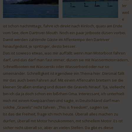
ler
weil
e
ist schon nachmittags, fahre ich direkt nach Kinloch, quasi am Ende
vom See, dem Dartriver-Mouth. Noch ein paar Jetboote düsen vorbei.
Damit werden zahlende Gäste im Affentempo den Dartriver
hinaufgedüst, je spritziger, desto besser.
Das ist sowieso etwas, was mir auffällt: wenn man Motorboot fahren
darf, und das darf man fast immer, düsen sie mit Wassermotorrädern,
Schnellbooten mit Wasserski oder Wasserbord oder nur so
umeinander. Schnelligkeit ist irgendwie ein Thema hier. Diesmal fällt
mir das auch beim Fahren auf. Mit einem Affenzahn brettern sie die
kleinen Straßen entlang und düsen die Gravels hinauf. Tja, vielleicht
bin ich da ja doch schon ein bißchen Oma. Interessant, ich unterhielt
mich mit einem Kiwipäarchen und sagte, in Deutschland darf man
solche „Gravels“ nicht fahren. „This is freedom“, sagten sie.
Ist das die Freiheit, frage ich mich heute. Überall alles machen zu
dürfen, überall mit Motor hinzukommen, mit schnellem Motor. Es ist
sicher nicht überall so, aber an vielen Stellen. Da gibt es diese