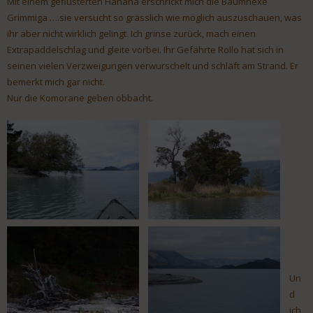
Mit einem geflüsterten Hahaha erschrickt mich die Baumhexe
Grimmiga ….sie versucht so grässlich wie möglich auszuschauen, was
ihr aber nicht wirklich gelingt. Ich grinse zurück, mach einen
Extrapaddelschlag und gleite vorbei. Ihr Gefährte Rollo hat sich in
seinen vielen Verzweigungen verwurschelt und schläft am Strand. Er
bemerkt mich gar nicht.
Nur die Komorane geben obbacht.
Un
d
ich