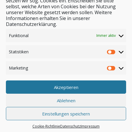
setzen wir sog. Cookies ein. Entscheiden Sie bitte
selbst, welche Arten von Cookies bei der Nutzung
unserer Website gesetzt werden sollen. Weitere
Stichwortsuche
Informationen erhalten Sie in unserer
Datenschutzerklärung.
Funktional
Immer aktiv
Statistiken
Marketing
Akzeptieren
Anmelden
Ablehnen
Einstellungen speichern
© by safar-reiseblog.de
Cookie-Richtlinie
Datenschutz
Impressum