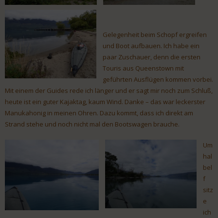
Gelegenheit beim Schopf ergreifen
und Boot aufbauen. Ich habe ein
paar Zuschauer, denn die ersten
Touris aus Queenstown mit
geführten Ausflügen kommen vorbei.
Mit einem der Guides rede ich länger und er sagt mir noch zum Schluß,
heute ist ein guter Kajaktag, kaum Wind. Danke – das war leckerster
Manukahonig in meinen Ohren. Dazu kommt, dass ich direkt am
Strand stehe und noch nicht mal den Bootswagen brauche.
Um
hal
bel
f
sitz
e
ich