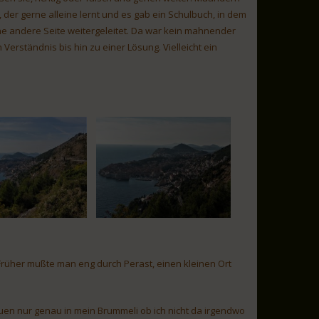
, der gerne alleine lernt und es gab ein Schulbuch, in dem
e andere Seite weitergeleitet. Da war kein mahnender
erständnis bis hin zu einer Lösung. Vielleicht ein
Früher mußte man eng durch Perast, einen kleinen Ort
auen nur genau in mein Brummeli ob ich nicht da irgendwo