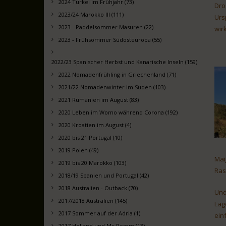
2024 Türkei im Frühjahr (73)
Dro
2023/24 Marokko III (111)
Urs
2023 - Paddelsommer Masuren (22)
wir
2023 - Frühsommer Südosteuropa (55)
2022/23 Spanischer Herbst und Kanarische Inseln (159)
2022 Nomadenfrühling in Griechenland (71)
2021/22 Nomadenwinter im Süden (103)
2021 Rumänien im August (83)
2020 Leben im Womo während Corona (192)
2020 Kroatien im August (4)
2020 bis 21 Portugal (10)
2019 Polen (49)
Mai
2019 bis 20 Marokko (103)
Ras
2018/19 Spanien und Portugal (42)
2018 Australien - Outback (70)
Und
2017/2018 Australien (145)
Lag
2017 Sommer auf der Adria (1)
einf
2017 Holland und Mc Pomm (13)