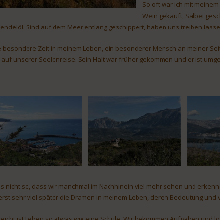
So oft war ich mit meine
Wein gekauft, Salbei gesc
endelöl. Sind auf dem Meer entlang geschippert, haben uns treiben lasse
e besondere Zeit in meinem Leben, ein besonderer Mensch an meiner Seit
 auf unserer Seelenreise. Sein Halt war früher gekommen und er ist umge
 es nicht so, dass wir manchmal im Nachhinein viel mehr sehen und erkennen
 erst sehr viel später die Dramen in meinem Leben, deren Bedeutung und 
lleicht ist Leben so etwas wie eine Schule. Wir bekommen Aufgaben und lö