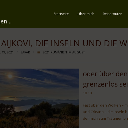
Startseite
Über mich
Reiserouten
en...
AIJKOVI, DIE INSELN UND DIE W
 19, 2021
SAFAR
2021 RUMÄNIEN IM AUGUST
oder über den
grenzenlos se
18.10.
Fast über den Wolken – mei
und Crkvina – die Inseln b
der mich zum Träumen bri