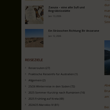
dur
Zaouia – eine alte Sufi und
man
Begräbnisstätte
Fin
Jan. 13, 2026
Sin
Ein Strässchen Richtung Bir Anzarane
Jan. 12, 2026
REISEZIELE
Reiserouten (27)
Praktische Reiseinfo für Australien (1)
Allgemein (2)
Abe
25/26 Winterreise in den Süden (72)
Bru
2025 Sommer Kurztrip nach Rumänien (16)
am 
2025 Frühling auf Kreta (69)
2024/25 Marokko IV (81)
Bei