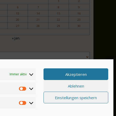
1
2
6
7
8
9
13
14
15
16
20
21
22
23
27
28
29
30
« Jan.
Akzeptieren
Immer aktiv
Ablehnen
Einstellungen speichern