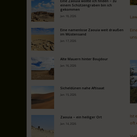
Eine Zaouia wollte ich finden – zu
einem Schützengraben bin ich
gekommen
Jan. 18, 2026
Law
Ein
Eine namenlose Zaouia weit draußen
im Wüstensand
uns
Jan. 17, 2026
Alte Mauern hinter Boujdour
Jan. 16, 2026
Sicheldünen nahe Aftisaat
Jan. 15, 2026
Ist
Zaouia – ein heiliger Ort
oft
Jan. 14, 2026
Vie