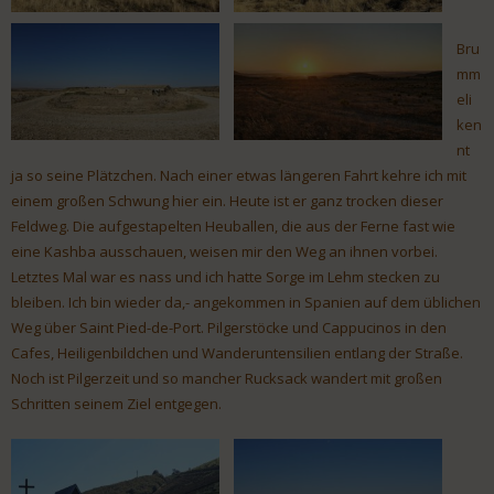
Bru
mm
eli
ken
nt
ja so seine Plätzchen. Nach einer etwas längeren Fahrt kehre ich mit
einem großen Schwung hier ein. Heute ist er ganz trocken dieser
Feldweg. Die aufgestapelten Heuballen, die aus der Ferne fast wie
eine Kashba ausschauen, weisen mir den Weg an ihnen vorbei.
Letztes Mal war es nass und ich hatte Sorge im Lehm stecken zu
bleiben. Ich bin wieder da,- angekommen in Spanien auf dem üblichen
Weg über Saint Pied-de-Port. Pilgerstöcke und Cappucinos in den
Cafes, Heiligenbildchen und Wanderuntensilien entlang der Straße.
Noch ist Pilgerzeit und so mancher Rucksack wandert mit großen
Schritten seinem Ziel entgegen.