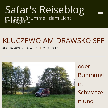
Safar's Reiseblog
mit dem Brummeli dem Licht
entgegen...
Startseite
KLUCZEWO AM DRAWSKO SEE
Über mich
AUG. 26, 2019
SAFAR
2019 POLEN
Reiserouten
Widmung
oder
Bumnmel
Kontakt
n,
Impressum
Schwatze
Datenschutz
n und