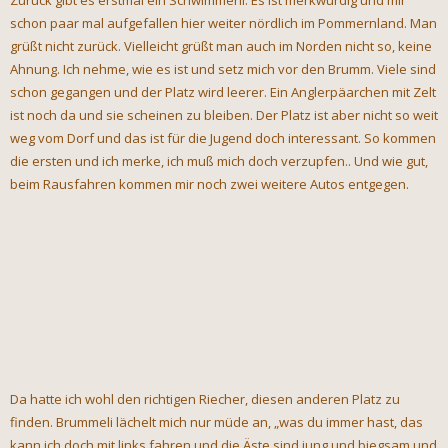
Zurück gibt es erstmal ein Schwimmerli. Es ist merkwürdig und mir
schon paar mal aufgefallen hier weiter nördlich im Pommernland. Man
grüßt nicht zurück. Vielleicht grüßt man auch im Norden nicht so, keine
Ahnung. Ich nehme, wie es ist und setz mich vor den Brumm. Viele sind
schon gegangen und der Platz wird leerer. Ein Anglerpäarchen mit Zelt
ist noch da und sie scheinen zu bleiben. Der Platz ist aber nicht so weit
weg vom Dorf und das ist für die Jugend doch interessant. So kommen
die ersten und ich merke, ich muß mich doch verzupfen.. Und wie gut,
beim Rausfahren kommen mir noch zwei weitere Autos entgegen.
Da hatte ich wohl den richtigen Riecher, diesen anderen Platz zu
finden. Brummeli lächelt mich nur müde an, „was du immer hast, das
kann ich doch mit links fahren und die Äste sind jung und biegsam und