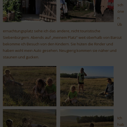
sch
öne
n
Üb
ernachtungsplatz sehe ich das andere, nicht touristische
Siebenbürgern. Abends auf „meinem Platz“ weit oberhalb von Barcut
bekomme ich Besuch von den Kindern. Sie hüten die Rinder und
haben wohl mein Auto gesehen. Neugierig kommen sie näher und
staunen und gucken.
Ich
hab