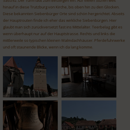
Saschiz. Der Turm lädt zum Besteigen ein. Auf vielen Stufen weit
hinauf in diese Trutzburg von Kirche, bis oben hin zu den Glocken.
Diese bekannten Siebenbürger Orte sind schön hergerichtet. Abseits
der Hauptrouten finde ich eher das wirkliche Siebenbürgen. Hier
glaubt man sich zurückversetzt fast ins Mittelalter. Teerbelag gibt es
wenn überhaupt nur auf der Hauptstrasse. Rechts und links die
mittlerweile so typischen kleinen Walmdachhäuser. Pferdefuhrwerke
und oft staunende Blicke, wenn ich da lang komme.