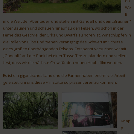
en
We
lt
in die Welt der Abenteuer, und stehen mit Gandalf und dem „Braunen“
unter Bäumen und schauen hinauf zu den Felsen, wo schon in der
Ferne das Geschrei der Orks und Dwarfs zu hören ist. Wir schlüpfen in
die Rolle von Bilbo und ziehen verängstigt das Schwert im Schutze
eines großen überhängenden Felsens. Entspannt versuchen wir mit
„Gandalf“ auf der Bank bei einer Tasse Tee zu plaudern und stellen
fest, dass wir die nächste Crew für den neuen Hobbitfilm werden.
Es ist ein gigantisches Land und die Farmer haben enorm viel Arbeit
geleistet, um uns diese Filmstätte so präsentieren zu könnnen.
Knap
p