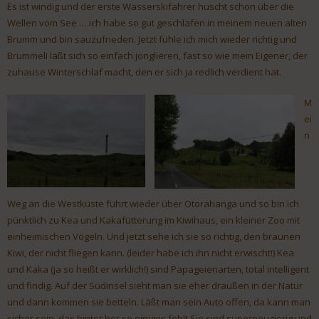
Es ist windig und der erste Wasserskifahrer huscht schon über die
Wellen vom See ….ich habe so gut geschlafen in meinem neuen alten
Brumm und bin sauzufrieden. Jetzt fühle ich mich wieder richtig und
Brummeli läßt sich so einfach jonglieren, fast so wie mein Eigener, der
zuhause Winterschlaf macht, den er sich ja redlich verdient hat.
M
ei
n
Weg an die Westküste führt wieder über Otorahanga und so bin ich
pünktlich zu Kea und Kakafütterung im Kiwihaus, ein kleiner Zoo mit
einheimischen Vögeln. Und jetzt sehe ich sie so richtig, den braunen
Kiwi, der nicht fliegen kann. (leider habe ich ihn nicht erwischt!) Kea
und Kaka (ja so heißt er wirklich!) sind Papageienarten, total intelligent
und findig. Auf der Südinsel sieht man sie eher draußen in der Natur
und dann kommen sie betteln. Läßt man sein Auto offen, da kann man
sicher sein, das hinter her so einiges fehlt.Sie sind superneugierig und