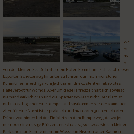
We
nn
ma
n
von der kleinen Straße hinter dem Hafen kommt und sich traut, diesen
kaputten Schotterweg hinunter zu fahren, darf man hier stehen.
Kommt man allerdings vom Jachthafen direkt, steht ein absolutes
Halteverbot für Womos. Aber um diese Jahreszeit hält sich sowieso
niemand wirklich dran und die Spanier sowieso nicht. Der Platz ist
nicht lauschig, eher eine Rumpel-und Mistkammer vor der Kaimauer.
Aber für eine Nacht ist er praktisch und man kann gut hier schlafen.
Früher war hinten bei der Einfahrt von dem Rumpelweg, da wo jetzt
nur noch eine riesige Pfützenlandschaft ist, so etwas wie ein kleiner
Park und man konnte mehr am Wasser in Nischen unter Bäumen