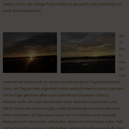
stehen. Doch die richtige Parkzufahrt ist gesperrt und jetzt bleibt nur
noch diese Halde hier.
(Es
ist
doc
h
inte
res
san
t mit wieviel Worten ich so einen unspektakulären Tag beschreiben
kann, ein Tag an dem eigentlich nichts wirklich interessantes passiert
Diese Tage gehören aber auch zum Womo-Strawanz-Leben)
Abends surfe ich noch ein bißchen über Marokko und Carlos und
Fähre, finde von anderen ganz nette Erzählungen und bereite mich
mehr und mehr auf das Neue Land vor. Ich möchte noch ein paar
Malsachen für die Kinder einkaufen, damit ich Geschenke habe, falls
ich sie brauche, ein paar Süßigkeiten, wobei ich aufpassen muß, dass