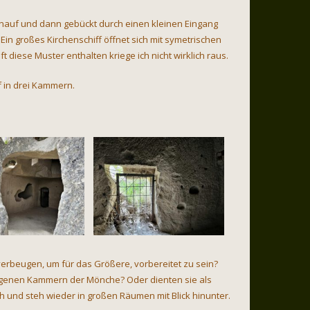
inauf und dann gebückt durch einen kleinen Eingang
Ein großes Kirchenschiff öffnet sich mit symetrischen
 diese Muster enthalten kriege ich nicht wirklich raus.
f in drei Kammern.
erbeugen, um für das Größere, vorbereitet zu sein?
rgenen Kammern der Mönche? Oder dienten sie als
h und steh wieder in großen Räumen mit Blick hinunter.