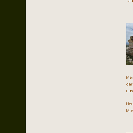
Tau
Mei
dar
Bus
Heu
Mus