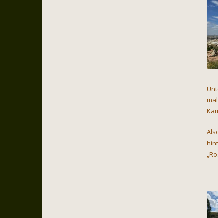
Unt
mal
Kam
Als
hin
„Ro