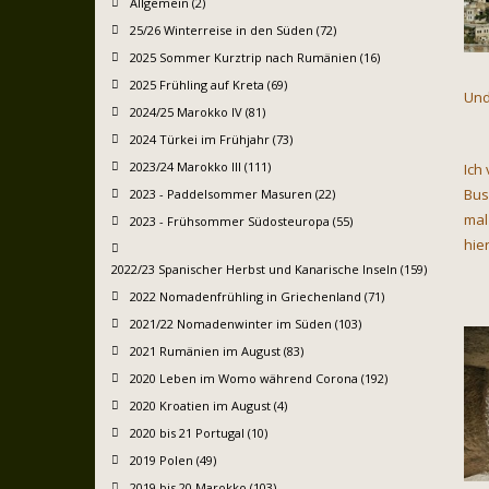
Allgemein (2)
25/26 Winterreise in den Süden (72)
2025 Sommer Kurztrip nach Rumänien (16)
2025 Frühling auf Kreta (69)
Und
2024/25 Marokko IV (81)
2024 Türkei im Frühjahr (73)
2023/24 Marokko III (111)
Ich
Bus
2023 - Paddelsommer Masuren (22)
mal
2023 - Frühsommer Südosteuropa (55)
hie
2022/23 Spanischer Herbst und Kanarische Inseln (159)
2022 Nomadenfrühling in Griechenland (71)
2021/22 Nomadenwinter im Süden (103)
2021 Rumänien im August (83)
2020 Leben im Womo während Corona (192)
2020 Kroatien im August (4)
2020 bis 21 Portugal (10)
2019 Polen (49)
2019 bis 20 Marokko (103)