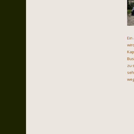
Ein
wir
Kap
Bus
zu 
seh
weg