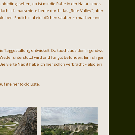
 unbedingt sehen, da ist mir die Ruhe in der Natur lieber.
acht ich marschiere heute durch das „Rote Valley“, aber
leiben. Endlich mal ein bißchen sauber zu machen und
e Taggestaltung entwickelt. Da taucht aus dem Irgendwo
 Wetter unterstützt wird und für gut befunden. Ein ruhiger
e vierte Nacht habe ich hier schon verbracht – also ein
auf meiner to-do Liste.