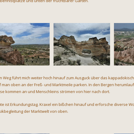
bennistplätze und unten der fruchtbarer Garten.
n Weg führt mich weiter hoch hinauf zum Ausguck über das kappadokische Fe
f man oben an der Freß- und Marktmeile parken. In den Bergen herumlaufe
se kommen an und Menschleins strömen von hier nach dort.
te ist Erkundungstag. Kraxel ein bißchen hinauf und erforsche diverse Wom
ikbegleitung der Marktwelt von oben.