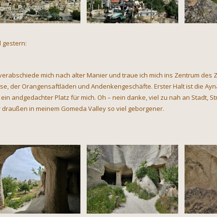
 gestern:
 verabschiede mich nach alter Manier und traue ich mich ins Zentrum des 
se, der Orangensaftläden und Andenkengeschäfte. Erster Halt ist die Aynal
 ein andgedachter Platz für mich. Oh – nein danke, viel zu nah an Stadt,
r draußen in meinem Gomeda Valley so viel geborgener.