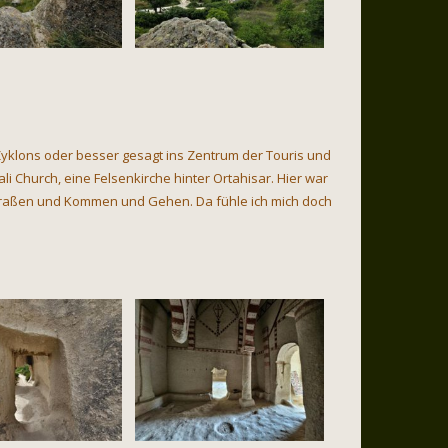
Zyklons oder besser gesagt ins Zentrum der Touris und
i Church, eine Felsenkirche hinter Ortahisar. Hier war
 Straßen und Kommen und Gehen. Da fühle ich mich doch