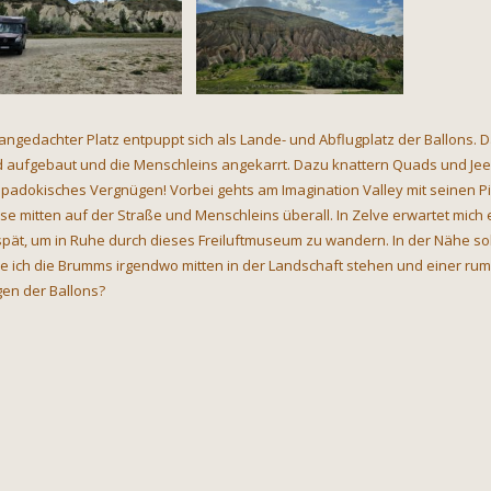
 angedachter Platz entpuppt sich als Lande- und Abflugplatz der Ballons. D
d aufgebaut und die Menschleins angekarrt. Dazu knattern Quads und Jeeps
padokisches Vergnügen! Vorbei gehts am Imagination Valley mit seinen 
se mitten auf der Straße und Menschleins überall. In Zelve erwartet mich ein
spät, um in Ruhe durch dieses Freiluftmuseum zu wandern. In der Nähe so
e ich die Brumms irgendwo mitten in der Landschaft stehen und einer rump
en der Ballons?