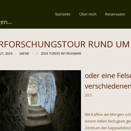
Startseite
Über mich
Reiserouten
en...
RFORSCHUNGSTOUR RUND UM
21, 2024
SAFAR
2024 TÜRKEI IM FRÜHJAHR
oder eine Fels
verschiedenen
20.5.
Mit Kaffee am Morgen sch
einem stillen Refugium g
Zentrum der kappadokisc