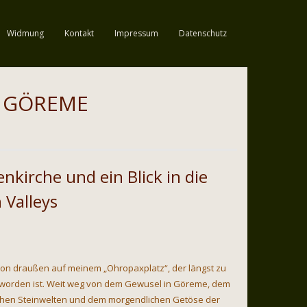
Widmung
Kontakt
Impressum
Datenschutz
 GÖREME
enkirche und ein Blick in die
 Valleys
on draußen auf meinem „Ohropaxplatz“, der längst zu
eworden ist. Weit weg von dem Gewusel in Göreme, dem
hen Steinwelten und dem morgendlichen Getöse der