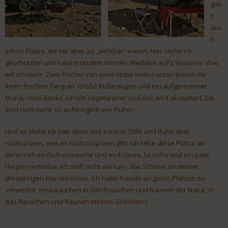
gab
s
auc
h
schon Plätze, die mir aber zu „sichtbar“ waren. Hier stehe ich
geschützter und habe trotzdem meinen Weitblick auf’s Wassser. Was
will ich mehr. Zwei Fischer von einer Hütte weiter unten bieten mir
ihren frischen Fang an. Große Kulleraugen und ein aufgerissener
Mund,- nein danke, ich bin Vegetarierer und das wird akzeptiert. Sie
sind nicht mehr so aufdringlich wie früher.
Und so stehe ich hier oben und kann in Stille und Ruhe dem
nachspüren, was es nachzuspüren gibt. Ich liebe diese Plätze an
denen ich einfach eintauche und mich lasse, lausche und ein paar
Fliegen vertreibe. Ich muß nicht viel tun,- das Schöne an meiner
diesjährigen Marokkoreise. Ich habe Freude an guten Plätzen zu
verweilen, einzutauchen in das Rauschen und Raunen der Natur, in
das Rauschen und Raunen meines Seelchens.