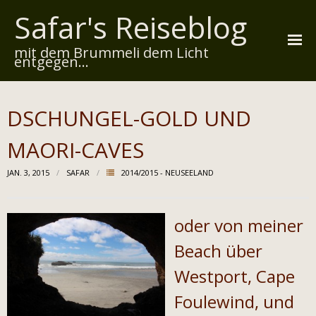
Safar's Reiseblog
mit dem Brummeli dem Licht
entgegen...
Startseite
DSCHUNGEL-GOLD UND
Über mich
MAORI-CAVES
Reiserouten
JAN. 3, 2015
SAFAR
2014/2015 - NEUSEELAND
Widmung
Kontakt
oder von meiner
Impressum
Beach über
Westport, Cape
Datenschutz
Foulewind, und