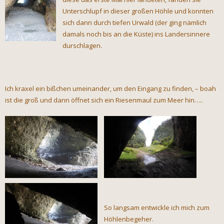
Unterschlupf in dieser großen Höhle und konnten
sich dann durch tiefen Urwald (der ging nämlich
damals noch bis an die Küste) ins Landersinnere
durschlagen.
Ich kraxel ein bißchen umeinander, um den Eingang zu finden, – boah
ist die groß und dann öffnet sich ein Riesenmaul zum Meer hin…..
So langsam entwickle ich mich zum
Höhlenbegeher.