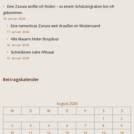
Eine Zaouia wollte ich finden – zu einem Schützengraben bin ich
gekommen
18. Januar 2026
Eine namenlose Zaouia weit draußen im Wüstensand
17. Januar 2026
Alte Mauern hinter Boujdour
16. Januar 2026
Sicheldünen nahe Aftisaat
15. Januar 2026
Beitragskalender
August 2026
M
D
M
D
F
S
S
1
2
3
4
5
6
7
8
9
10
11
12
13
14
15
16