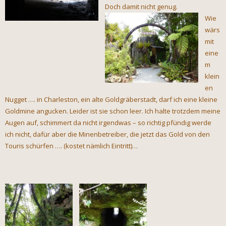
Doch damit nicht genug.
Wie
wärs
mit
eine
m
klein
en
Nugget …. in Charleston, ein alte Goldgräberstadt, darf ich eine kleine
Goldmine angucken. Leider ist sie schon leer. Ich halte trotzdem meine
Augen auf, schimmert da nicht irgendwas – so richtig pfündig werde
ich nicht, dafür aber die Minenbetreiber, die jetzt das Gold von den
Touris schürfen …. (kostet nämlich Eintritt)…