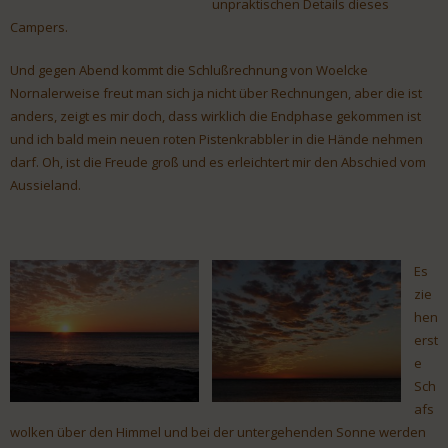
unpraktischen Details dieses
Campers.
Und gegen Abend kommt die Schlußrechnung von Woelcke
Nornalerweise freut man sich ja nicht über Rechnungen, aber die ist
anders, zeigt es mir doch, dass wirklich die Endphase gekommen ist
und ich bald mein neuen roten Pistenkrabbler in die Hände nehmen
darf. Oh, ist die Freude groß und es erleichtert mir den Abschied vom
Aussieland.
Es
zie
hen
erst
e
Sch
afs
wolken über den Himmel und bei der untergehenden Sonne werden