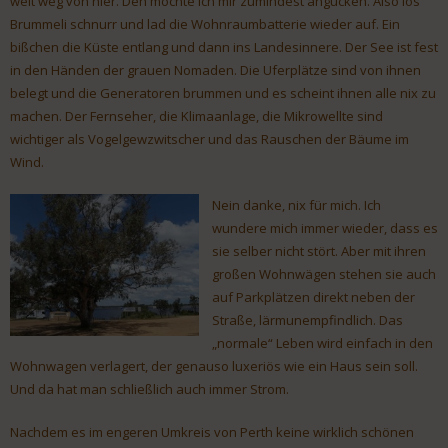
weit weg von hier. Den möchte ich mir zumindest angucken. Also los
Brummeli schnurr und lad die Wohnraumbatterie wieder auf. Ein
bißchen die Küste entlang und dann ins Landesinnere. Der See ist fest
in den Händen der grauen Nomaden. Die Uferplätze sind von ihnen
belegt und die Generatoren brummen und es scheint ihnen alle nix zu
machen. Der Fernseher, die Klimaanlage, die Mikrowellte sind
wichtiger als Vogelgewzwitscher und das Rauschen der Bäume im
Wind.
Nein danke, nix für mich. Ich
wundere mich immer wieder, dass es
sie selber nicht stört. Aber mit ihren
großen Wohnwägen stehen sie auch
auf Parkplätzen direkt neben der
Straße, lärmunempfindlich. Das
„normale“ Leben wird einfach in den
Wohnwagen verlagert, der genauso luxeriös wie ein Haus sein soll.
Und da hat man schließlich auch immer Strom.
Nachdem es im engeren Umkreis von Perth keine wirklich schönen