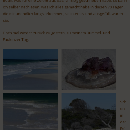
Boah, was für eine Zeit!!!!! Gut, daß ich Blog geschrieben habe, so kann
ich selber nachlesen, was ich alles gemacht habe in diesen 70 Tagen,
die mir unendlich lang vorkommen, so intensiv und ausgefüllt waren
sie.
Doch mal wieder zurück zu gestern, zu meinem Bummel- und
Faulenzer Tag.
Sch
on
in
der
Frü