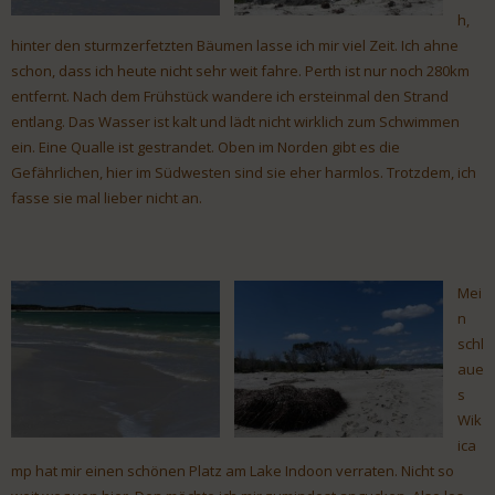
h,
hinter den sturmzerfetzten Bäumen lasse ich mir viel Zeit. Ich ahne
schon, dass ich heute nicht sehr weit fahre. Perth ist nur noch 280km
entfernt. Nach dem Frühstück wandere ich ersteinmal den Strand
entlang. Das Wasser ist kalt und lädt nicht wirklich zum Schwimmen
ein. Eine Qualle ist gestrandet. Oben im Norden gibt es die
Gefährlichen, hier im Südwesten sind sie eher harmlos. Trotzdem, ich
fasse sie mal lieber nicht an.
Mei
n
schl
aue
s
Wik
ica
mp hat mir einen schönen Platz am Lake Indoon verraten. Nicht so