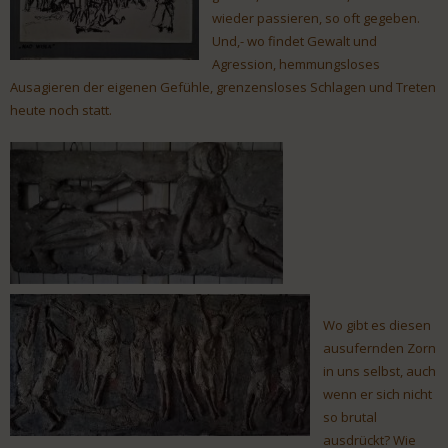
wieder passieren, so oft gegeben.
Und,- wo findet Gewalt und
Agression, hemmungsloses
Ausagieren der eigenen Gefühle, grenzensloses Schlagen und Treten
heute noch statt.
Wo gibt es diesen
ausufernden Zorn
in uns selbst, auch
wenn er sich nicht
so brutal
ausdrückt? Wie