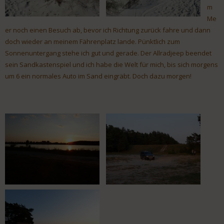
m
Me
er noch einen Besuch ab, bevor ich Richtung zurück fahre und dann
doch wieder an meinem Fährenplatz lande. Pünktlich zum
Sonnenuntergang stehe ich gut und gerade. Der Allradjeep beendet
sein Sandkastenspiel und ich habe die Welt für mich, bis sich morgens
um 6 ein normales Auto im Sand eingräbt. Doch dazu morgen!