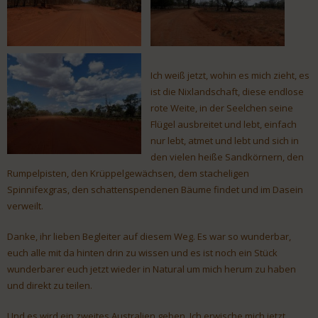
Ich weiß jetzt, wohin es mich zieht, es
ist die Nixlandschaft, diese endlose
rote Weite, in der Seelchen seine
Flügel ausbreitet und lebt, einfach
nur lebt, atmet und lebt und sich in
den vielen heiße Sandkörnern, den
Rumpelpisten, den Krüppelgewächsen, dem stacheligen
Spinnifexgras, den schattenspendenen Bäume findet und im Dasein
verweilt.
Danke, ihr lieben Begleiter auf diesem Weg. Es war so wunderbar,
euch alle mit da hinten drin zu wissen und es ist noch ein Stück
wunderbarer euch jetzt wieder in Natural um mich herum zu haben
und direkt zu teilen.
Und es wird ein zweites Australien geben. Ich erwische mich jetzt