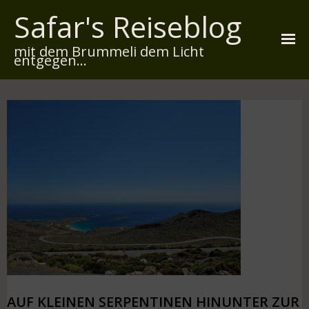
Safar's Reiseblog
mit dem Brummeli dem Licht
entgegen...
Startseite
Über mich
Reiserouten
Widmung
Kontakt
Impressum
Datenschutz
AUF KLEINEN SERPENTINEN HINUNTER ZUR