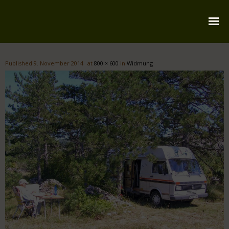
Startseite
Published
9. November 2014
at
800 × 600
in
Widmung
Über mich
Reiserouten
Widmung
Kontakt
Impressum
Datenschutz