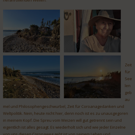
heranrollenden Wellen.
Zeit
für
See
len
geb
au
mel und Philosophengeschwurbel, Zeit für Coroanagedanken und
Weltpolitik. Nein, heute nicht hier, denn noch ist es zu unausgegoren
in meinem Kopf. Die Spreu vom Weizen will gut getrennt sein und
eigentlich ist alles gesagt. Es wiederholt sich und wie jeder Einzelne
von uns diesen Coronaweg geht ist von seinem Leben und