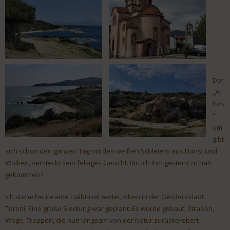
Der
„At
hos
“
um
gibt
sich schon den ganzen Tag mit den weißen Schleiern aus Dunst und
Wolken, versteckt sein felsiges Gesicht. Bin ich ihm gestern zu nah
gekommen?
Ich stehe heute eine Halbinsel weiter, oben in der Geistersstadt
Toroni. Eine große Siedlung war geplant. Es wurde gebaut, Straßen,
Wege, Treppen, die nun langsam von der Natur zurückerobert