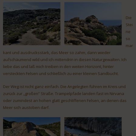
Die
Stei
ne
so
mar
kant und ausdrucksstark, das Meer so zahm, dann wieder
aufschäumend wild und ich mittendrin in diesen Naturgewalten. Ich
liebe das und laß mich treiben in den weiten Horizont, hinter
versteckten Felsen und schließlich zu einer kleinen Sandbucht.
Der Weg ist nicht ganz einfach. Die Angelegten führen im Kreis und
zurück zur „großen“ Straße. Trampelpfade landen fast im Nirvana
oder zumindest an hohen glatt geschliffenen Felsen, an denen das
Meer sich austoben darf.