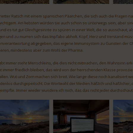
 netter Ratsch mit einem spanischen Päarchen, die sich auch die Fragen n
ichtigem. Am liebsten würden sie auch schon so unterwegs sein, aber sin
 und es tut gut Gleichgesinnte zu spüren in einer Welt, die so ausschaut, 
gen und zu murren sich das Impfabo abholt. Kopf, Herz und Verstand müsse
enverantwortung abgegeben, das eigene Immunsystem zu Gunsten der Ch
eren, mindestens aber zum Wohl der Pharma.
gibt immer mehr Menschleins, die dies nicht mitmachen, den Wahnsinn erk
ht immer friedlich bleiben, das wird von der herrschenden Klasse provozie
allen. Wut und Zorn machen sich breit. Wie lange diese noch kanalisiert w
denlos durchgepeitscht. Die Wortwahl der Medien häßlich und häßlicher, d
eimpfte. Immer wieder wundere ich mich, das das nicht jeder durchschaut