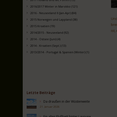
2016/2017 Winter in Marokko (121)
2016 - Neuseeland II (Jan-Apr) (84)
Und
2015 Norwegen und Lappland (38)
bre
2015 Kroatien (19)
ist
2014/2015 - Neuseeland (92)
2014 - Ostsee (Juni) (4)
2014 - Kroatien (Sept.) (13)
2013/2014 - Portugal & Spanien (Winter) (1)
Letzte Beiträge
Da draußen in der Wüstenweite
21. Januar 2026
Ein altes Flußbett hinter Layoune