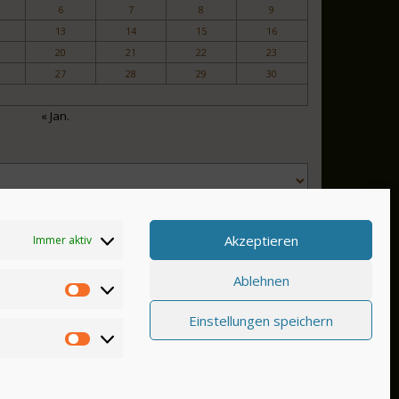
6
7
8
9
13
14
15
16
20
21
22
23
27
28
29
30
« Jan.
Akzeptieren
Immer aktiv
Ablehnen
Einstellungen speichern