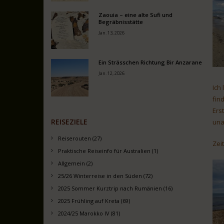
Zaouia – eine alte Sufi und
Begräbnisstätte
Jan. 13, 2026
Ein Strässchen Richtung Bir Anzarane
Jan. 12, 2026
Ich
fin
Ers
REISEZIELE
una
Reiserouten (27)
Zei
Praktische Reiseinfo für Australien (1)
Allgemein (2)
25/26 Winterreise in den Süden (72)
2025 Sommer Kurztrip nach Rumänien (16)
2025 Frühling auf Kreta (69)
2024/25 Marokko IV (81)