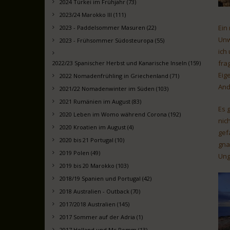
2024 Türkei im Frühjahr (73)
2023/24 Marokko III (111)
Ein
2023 - Paddelsommer Masuren (22)
Unw
2023 - Frühsommer Südosteuropa (55)
ich
fra
2022/23 Spanischer Herbst und Kanarische Inseln (159)
Eig
2022 Nomadenfrühling in Griechenland (71)
And
2021/22 Nomadenwinter im Süden (103)
2021 Rumänien im August (83)
Es 
2020 Leben im Womo während Corona (192)
nic
2020 Kroatien im August (4)
gef
2020 bis 21 Portugal (10)
gna
2019 Polen (49)
Ung
2019 bis 20 Marokko (103)
2018/19 Spanien und Portugal (42)
2018 Australien - Outback (70)
2017/2018 Australien (145)
2017 Sommer auf der Adria (1)
2017 Holland und Mc Pomm (13)