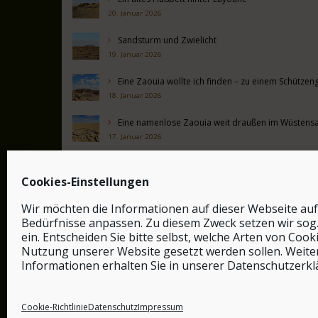
20. Januar 2026
Sandsturm und Zwielicht
19. Januar 2026
Eine Zaouia wollte ich finden – zu einem Schütz
18. Januar 2026
Eine namenlose Zaouia weit draußen im Wüstens
17. Januar 2026
Alte Mauern hinter Boujdour
16. Januar 2026
Cookies-Einstellungen
Sicheldünen nahe Aftisaat
Wir möchten die Informationen auf dieser Webseite auf
15. Januar 2026
Bedürfnisse anpassen. Zu diesem Zweck setzen wir sog
ein. Entscheiden Sie bitte selbst, welche Arten von Cook
Nutzung unserer Website gesetzt werden sollen. Weite
Informationen erhalten Sie in unserer Datenschutzerkl
Cookie-Richtlinie
Datenschutz
Impressum
© by safar-reiseblog.de