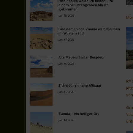
Eine Zaouia wollte ich finden – zu
einem Schützengraben bin ich
gekommen
Jan. 18, 2026
Mor
Eine namenlose Zaouia weit draußen
im Wüstensand
Jan. 17, 2026
Alte Mauern hinter Boujdour
Jan. 16, 2026
Ich
Sicheldünen nahe Aftisaat
jet
Jan. 15, 2026
von
Gro
Zaouia – ein heiliger Ort
Vil
Jan. 14, 2026
unb