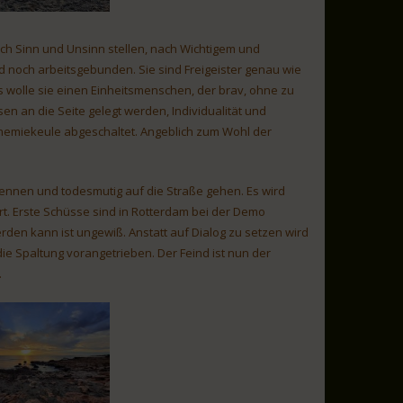
ach Sinn und Unsinn stellen, nach Wichtigem und
d noch arbeitsgebunden. Sie sind Freigeister genau wie
als wolle sie einen Einheitsmenschen, der brav, ohne zu
n an die Seite gelegt werden, Individualität und
emiekeule abgeschaltet. Angeblich zum Wohl der
ennen und todesmutig auf die Straße gehen. Es wird
rt. Erste Schüsse sind in Rotterdam bei der Demo
erden kann ist ungewiß. Anstatt auf Dialog zu setzen wird
ie Spaltung vorangetrieben. Der Feind ist nun der
.