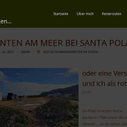
Startseite
Über mich
Reiserouten
en...
NTEN AM MEER BEI SANTA POL
 22, 2021
SAFAR
2021/22 NOMADENWINTER IM SÜDEN
oder eine Ve
und ich als ro
21.11.
Ein Platz in erster Reihe …
ein leises Plätschern der
Himmel … es ist schon sie