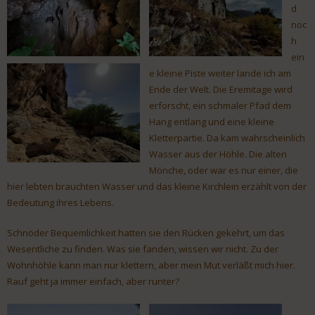
d
noc
h
ein
e kleine Piste weiter lande ich am
Ende der Welt. Die Eremitage wird
erforscht, ein schmaler Pfad dem
Hang entlang und eine kleine
Kletterpartie. Da kam wahrscheinlich
Wasser aus der Höhle. Die alten
Mönche, oder war es nur einer, die
hier lebten brauchten Wasser und das kleine Kirchlein erzählt von der
Bedeutung ihres Lebens.
Schnöder Bequemlichkeit hatten sie den Rücken gekehrt, um das
Wesentliche zu finden. Was sie fanden, wissen wir nicht. Zu der
Wohnhöhle kann man nur klettern, aber mein Mut verläßt mich hier.
Rauf geht ja immer einfach, aber runter?