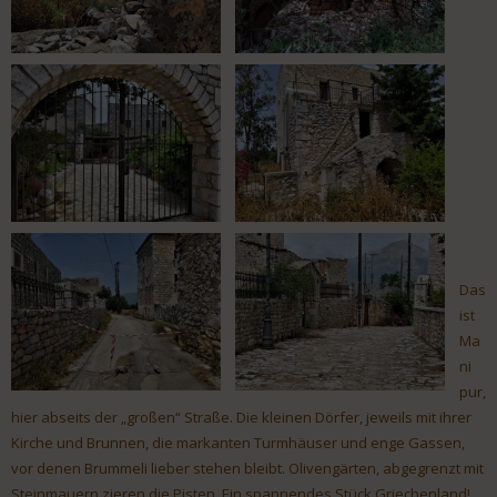
Das
ist
Ma
ni
pur,
hier abseits der „großen“ Straße. Die kleinen Dörfer, jeweils mit ihrer
Kirche und Brunnen, die markanten Turmhäuser und enge Gassen,
vor denen Brummeli lieber stehen bleibt. Olivengärten, abgegrenzt mit
Steinmauern zieren die Pisten. Ein spannendes Stück Griechenland!