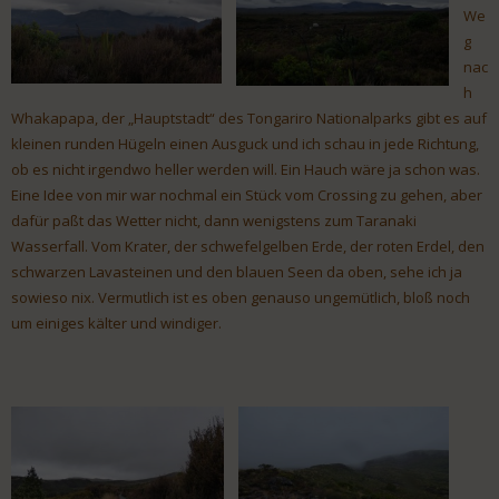
We
g
nac
h
Whakapapa, der „Hauptstadt“ des Tongariro Nationalparks gibt es auf
kleinen runden Hügeln einen Ausguck und ich schau in jede Richtung,
ob es nicht irgendwo heller werden will. Ein Hauch wäre ja schon was.
Eine Idee von mir war nochmal ein Stück vom Crossing zu gehen, aber
dafür paßt das Wetter nicht, dann wenigstens zum Taranaki
Wasserfall. Vom Krater, der schwefelgelben Erde, der roten Erdel, den
schwarzen Lavasteinen und den blauen Seen da oben, sehe ich ja
sowieso nix. Vermutlich ist es oben genauso ungemütlich, bloß noch
um einiges kälter und windiger.