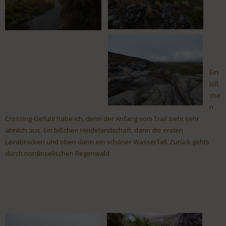
Ein
biß
che
n
Crossing-Gefühl habe ich, denn der Anfang vom Trail sieht sehr
ähnlich aus. Ein bißchen Heidelandschaft, dann die ersten
Lavabrocken und oben dann ein schöner Wasserfall. Zurück gehts
durch nordinselischen Regenwald.