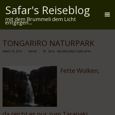
Safar's Reiseblog
mit dem Brummeli dem Licht
entgegen...
Startseite
TONGARIRO NATURPARK
Über mich
MÄRZ 18, 2016
SAFAR
2016 - NEUSEELAND II (JAN-APR)
Reiserouten
Widmung
Fette Wolken,
Kontakt
Impressum
Datenschutz
da reicht es nur zum Taranaki