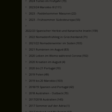
2024 Türkei im Frühjahr (73)
2023/24 Marokko III (111)
2023 - Paddelsommer Masuren (22)
2023 - Frühsommer Südosteuropa (55)
2022/23 Spanischer Herbst und Kanarische Inseln (159)
2022 Nomadenfrühling in Griechenland (71)
2021/22 Nomadenwinter im Süden (103)
2021 Rumänien im August (83)
2020 Leben im Womo während Corona (192)
2020 Kroatien im August (4)
2020 bis 21 Portugal (10)
2019 Polen (49)
2019 bis 20 Marokko (103)
2018/19 Spanien und Portugal (42)
2018 Australien - Outback (70)
2017/2018 Australien (145)
2017 Sommer auf der Adria (1)
2017 Holland und Mc Pomm (13)