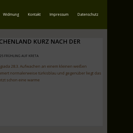
Widmung
Kontakt
Impressum
Datenschutz
ECHENLAND KURZ NACH DER
25 FRÜHLING AUF KRETA
agiada 28.3. Aufwachen an einem kleinen weißen
mmert normalerweise türkisblau und gegenüber liegt das
 jetzt schon eine warme