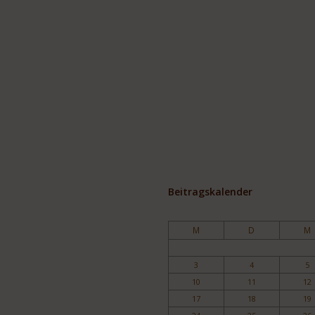
Beitragskalender
M
D
M
3
4
5
10
11
12
17
18
19