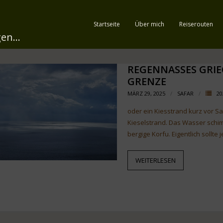
Startseite
Über mich
Reiserouten
en...
REGENNASSES GRI
GRENZE
MÄRZ 29, 2025
SAFAR
20
oder ein Kiesstrand kurz vor S
Kieselstrand. Das Wasser schi
bergige Korfu. Eigentlich sollte
WEITERLESEN