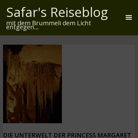
Safar's Reiseblog
mit dem Brummeli dem Licht
entgegen...
Startseite
Über mich
Reiserouten
Widmung
Kontakt
Impressum
Datenschutz
DIE UNTERWELT DER PRINCESS MARGARET