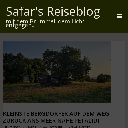
Safar's Reiseblog
mit dem Brummeli dem Licht
entgegen...
Startseite
Über mich
Reiserouten
Widmung
Kontakt
Impressum
Datenschutz
KLEINSTE BERGDÖRFER AUF DEM WEG
ZURÜCK ANS MEER NAHE PETALIDI
JUNI 7, 2025
SAFAR
2025 FRÜHLING AUF KRETA