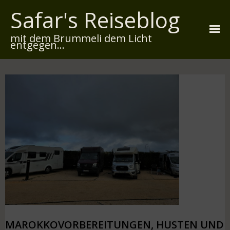
Safar's Reiseblog
mit dem Brummeli dem Licht
entgegen...
Startseite
Über mich
Reiserouten
Widmung
Kontakt
Impressum
Datenschutz
MAROKKOVORBEREITUNGEN, HUSTEN UND