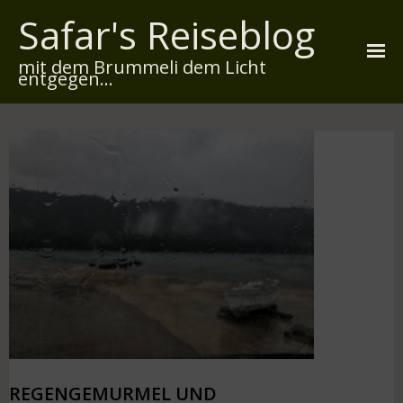
Safar's Reiseblog
mit dem Brummeli dem Licht
entgegen...
Startseite
Über mich
Reiserouten
Widmung
Kontakt
Impressum
Datenschutz
REGENGEMURMEL UND