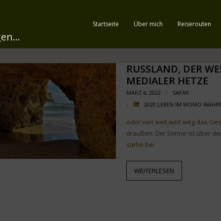
Startseite
Über mich
Reiserouten
en...
RUSSLAND, DER W
MEDIALER HETZE
MÄRZ 6, 2022
SAFAR
2020 LEBEN IM WOMO WÄH
oder von weit weit weg das Ge
draußen. Die Sonne ist über de
stehe bei
WEITERLESEN