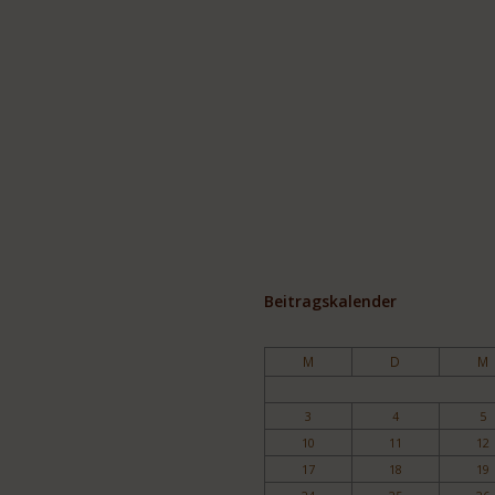
Beitragskalender
M
D
M
3
4
5
10
11
12
17
18
19