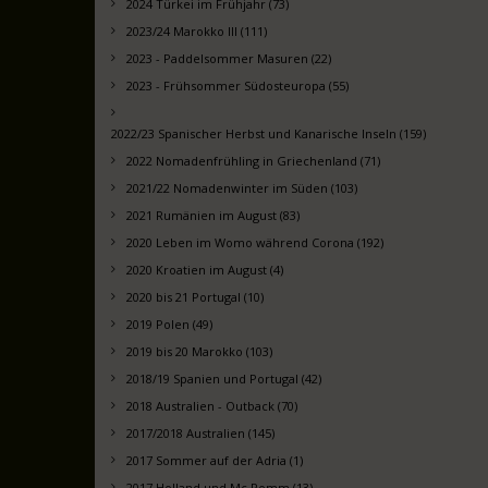
2024 Türkei im Frühjahr (73)
2023/24 Marokko III (111)
2023 - Paddelsommer Masuren (22)
2023 - Frühsommer Südosteuropa (55)
2022/23 Spanischer Herbst und Kanarische Inseln (159)
2022 Nomadenfrühling in Griechenland (71)
2021/22 Nomadenwinter im Süden (103)
2021 Rumänien im August (83)
2020 Leben im Womo während Corona (192)
2020 Kroatien im August (4)
2020 bis 21 Portugal (10)
2019 Polen (49)
2019 bis 20 Marokko (103)
2018/19 Spanien und Portugal (42)
2018 Australien - Outback (70)
2017/2018 Australien (145)
2017 Sommer auf der Adria (1)
2017 Holland und Mc Pomm (13)