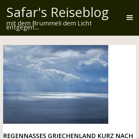
Safar's Reiseblog
mit dem Brummeli dem Licht
entgegen...
Startseite
Über mich
Reiserouten
Widmung
Kontakt
Impressum
Datenschutz
REGENNASSES GRIECHENLAND KURZ NACH